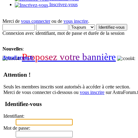
Inscrivez-vous
Merci de
vous connecter
ou de
vous inscrire
.
Connexion avec identifiant, mot de passe et durée de la session
Nouvelles
:
P
r
o
p
o
s
e
z
v
o
t
r
e
b
a
n
n
i
è
r
e
AstraForum.fr
Attention !
Seuls les membres inscrits sont autorisés à accéder à cette section.
Merci de vous connecter ci-dessous ou
vous inscrire
sur AstraForum.f
Identifiez-vous
Identifiant:
Mot de passe: