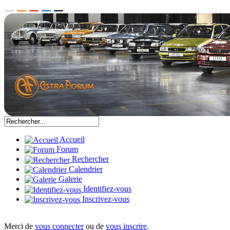
Accueil
Forum
Rechercher
Calendrier
Galerie
Identifiez-vous
Inscrivez-vous
Merci de
vous connecter
ou de
vous inscrire
.