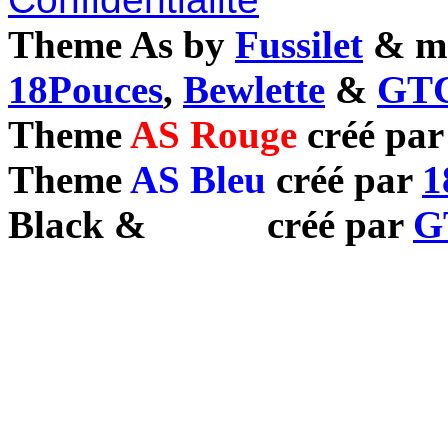
Theme As by
Fussilet
& mo
18Pouces
,
Bewlette
&
GTC
Theme
AS Rouge
créé pa
Theme
AS Bleu
créé par
1
Black
&
White
créé par
G