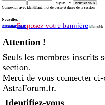
Connexion avec identifiant, mot de passe et durée de la session
Nouvelles
:
P
r
o
p
o
s
e
z
v
o
t
r
e
b
a
n
n
i
è
r
e
AstraForum.fr
Attention !
Seuls les membres inscrits s
section.
Merci de vous connecter ci
AstraForum.fr.
Identifiez-vous