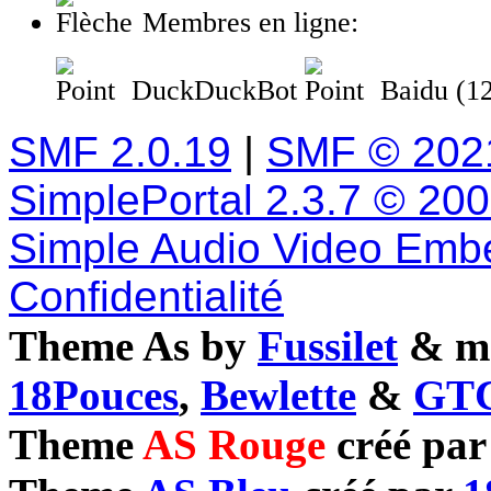
Membres en ligne:
DuckDuckBot
Baidu (12
SMF 2.0.19
|
SMF © 202
SimplePortal 2.3.7 © 20
Simple Audio Video Emb
Confidentialité
Theme As by
Fussilet
& mo
18Pouces
,
Bewlette
&
GTC
Theme
AS Rouge
créé pa