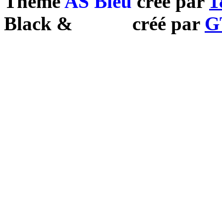
Theme
AS Bleu
créé par
1
Black
&
White
créé par
G