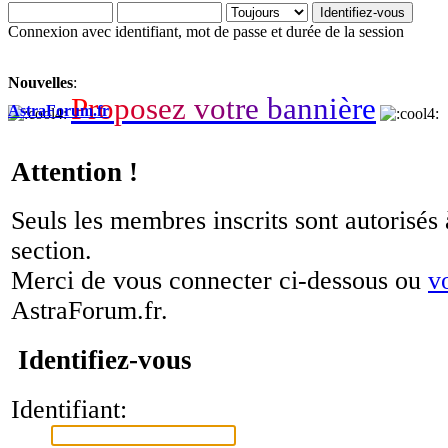
Connexion avec identifiant, mot de passe et durée de la session
Nouvelles
:
P
r
o
p
o
s
e
z
v
o
t
r
e
b
a
n
n
i
è
r
e
AstraForum.fr
Attention !
Seuls les membres inscrits sont autorisés 
section.
Merci de vous connecter ci-dessous ou
v
AstraForum.fr.
Identifiez-vous
Identifiant: