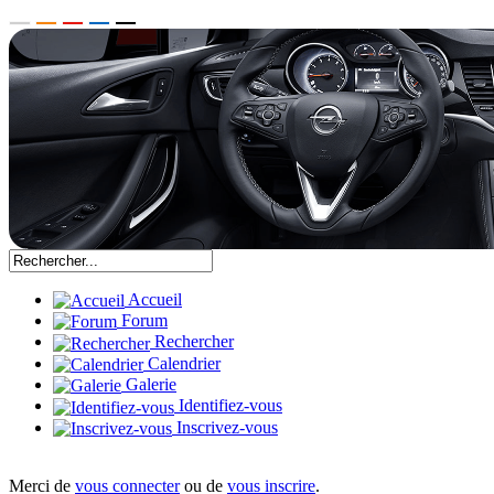
Accueil
Forum
Rechercher
Calendrier
Galerie
Identifiez-vous
Inscrivez-vous
Merci de
vous connecter
ou de
vous inscrire
.