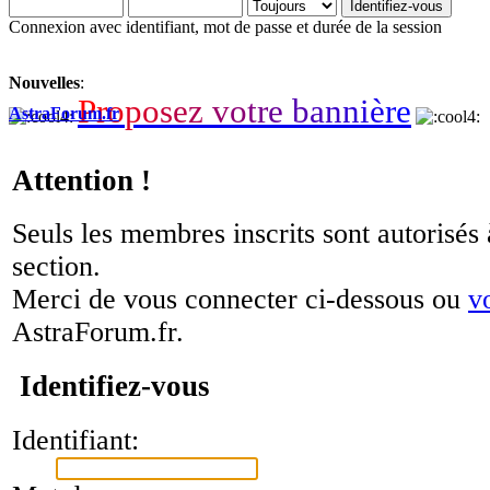
Connexion avec identifiant, mot de passe et durée de la session
Nouvelles
:
P
r
o
p
o
s
e
z
v
o
t
r
e
b
a
n
n
i
è
r
e
AstraForum.fr
Attention !
Seuls les membres inscrits sont autorisés 
section.
Merci de vous connecter ci-dessous ou
v
AstraForum.fr.
Identifiez-vous
Identifiant: