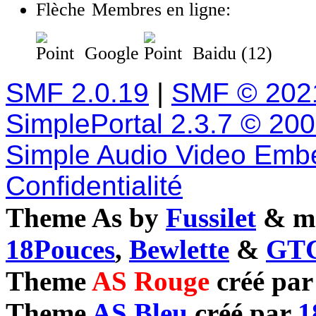
Membres en ligne:
Google
Baidu (12)
SMF 2.0.19
|
SMF © 202
SimplePortal 2.3.7 © 20
Simple Audio Video Emb
Confidentialité
Theme As by
Fussilet
& mo
18Pouces
,
Bewlette
&
GTC
Theme
AS Rouge
créé pa
Theme
AS Bleu
créé par
1