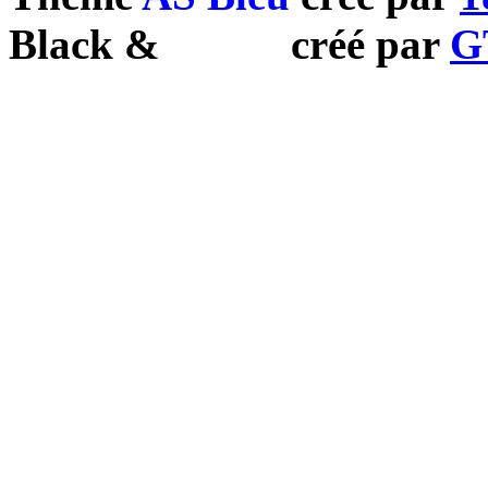
Black
&
White
créé par
G