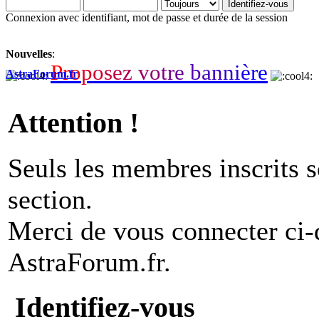
Connexion avec identifiant, mot de passe et durée de la session
Nouvelles
:
P
r
o
p
o
s
e
z
v
o
t
r
e
b
a
n
n
i
è
r
e
AstraForum.fr
Attention !
Seuls les membres inscrits s
section.
Merci de vous connecter ci
AstraForum.fr.
Identifiez-vous