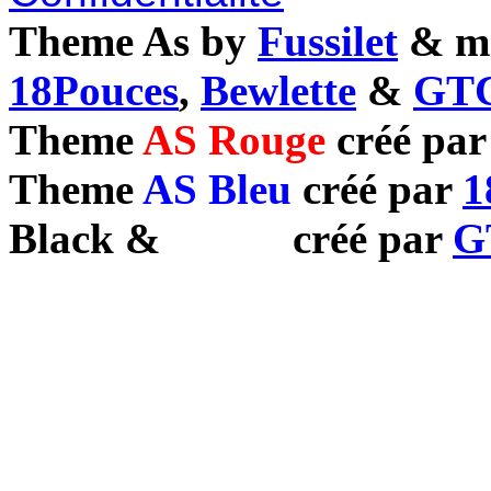
Theme As by
Fussilet
& mo
18Pouces
,
Bewlette
&
GTC
Theme
AS Rouge
créé pa
Theme
AS Bleu
créé par
1
Black
&
White
créé par
G