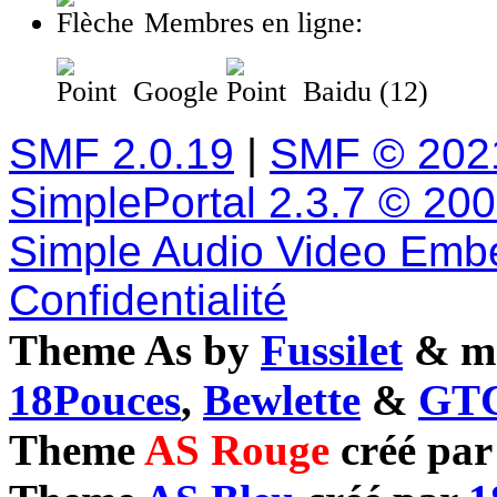
Membres en ligne:
Google
Baidu (12)
SMF 2.0.19
|
SMF © 202
SimplePortal 2.3.7 © 20
Simple Audio Video Emb
Confidentialité
Theme As by
Fussilet
& mo
18Pouces
,
Bewlette
&
GTC
Theme
AS Rouge
créé pa