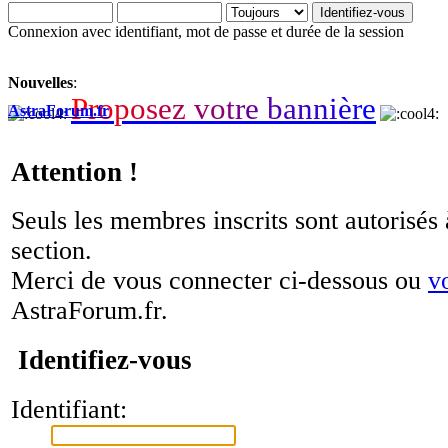
Connexion avec identifiant, mot de passe et durée de la session
Nouvelles
:
P
r
o
p
o
s
e
z
v
o
t
r
e
b
a
n
n
i
è
r
e
AstraForum.fr
Attention !
Seuls les membres inscrits sont autorisés 
section.
Merci de vous connecter ci-dessous ou
v
AstraForum.fr.
Identifiez-vous
Identifiant: