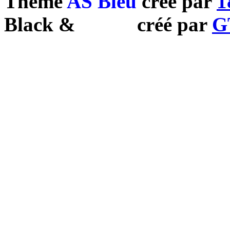
Theme
AS Bleu
créé par
1
Black
&
White
créé par
G