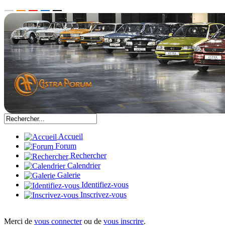
Accueil
Forum
Rechercher
Calendrier
Galerie
Identifiez-vous
Inscrivez-vous
Merci de
vous connecter
ou de
vous inscrire
.