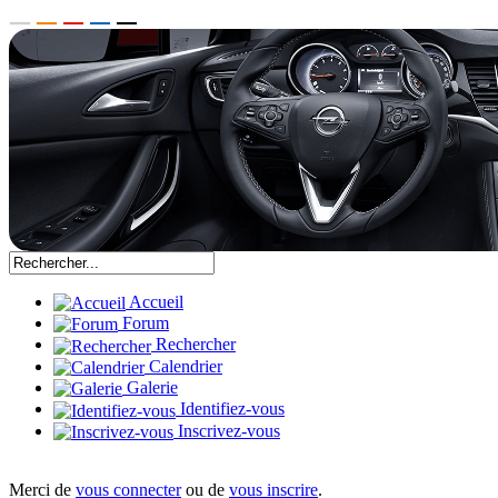
Accueil
Forum
Rechercher
Calendrier
Galerie
Identifiez-vous
Inscrivez-vous
Merci de
vous connecter
ou de
vous inscrire
.