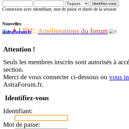
Connexion avec identifiant, mot de passe et durée de la session
Nouvelles
:
A
L
I
R
E
:
A
m
é
l
i
o
r
a
t
i
o
n
s
d
u
f
o
r
u
m
AstraForum.fr
Attention !
Seuls les membres inscrits sont autorisés à accé
section.
Merci de vous connecter ci-dessous ou
vous in
AstraForum.fr.
Identifiez-vous
Identifiant:
Mot de passe: