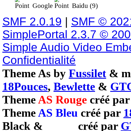
Google
Baidu (9)
SMF 2.0.19
|
SMF © 202
SimplePortal 2.3.7 © 20
Simple Audio Video Emb
Confidentialité
Theme As by
Fussilet
& mo
18Pouces
,
Bewlette
&
GTC
Theme
AS Rouge
créé pa
Theme
AS Bleu
créé par
1
Black
&
White
créé par
G