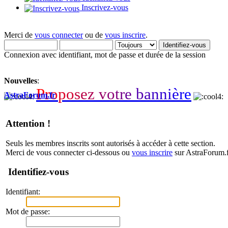
Inscrivez-vous
Merci de
vous connecter
ou de
vous inscrire
.
Connexion avec identifiant, mot de passe et durée de la session
Nouvelles
:
P
r
o
p
o
s
e
z
v
o
t
r
e
b
a
n
n
i
è
r
e
AstraForum.fr
Attention !
Seuls les membres inscrits sont autorisés à accéder à cette section.
Merci de vous connecter ci-dessous ou
vous inscrire
sur AstraForum.f
Identifiez-vous
Identifiant:
Mot de passe: