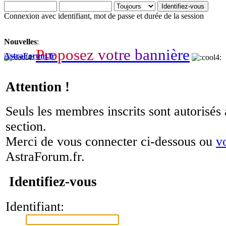
Connexion avec identifiant, mot de passe et durée de la session
Nouvelles
:
P
r
o
p
o
s
e
z
v
o
t
r
e
b
a
n
n
i
è
r
e
AstraForum.fr
Attention !
Seuls les membres inscrits sont autorisés 
section.
Merci de vous connecter ci-dessous ou
v
AstraForum.fr.
Identifiez-vous
Identifiant: