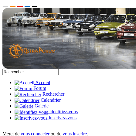
Accueil
Forum
Rechercher
Calendrier
Galerie
Identifiez-vous
Inscrivez-vous
Merci de
vous connecter
ou de
vous inscrire
.