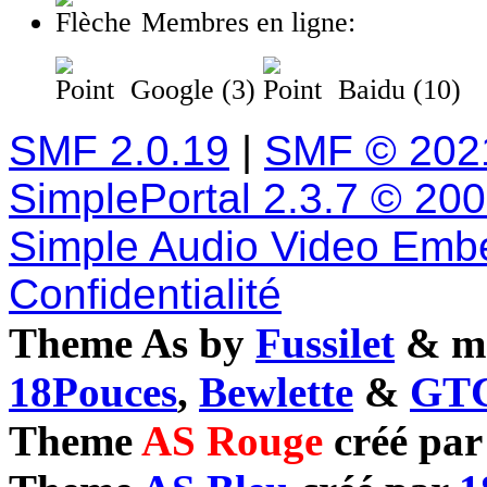
Membres en ligne:
Google (3)
Baidu (10)
SMF 2.0.19
|
SMF © 202
SimplePortal 2.3.7 © 20
Simple Audio Video Emb
Confidentialité
Theme As by
Fussilet
& mo
18Pouces
,
Bewlette
&
GTC
Theme
AS Rouge
créé pa