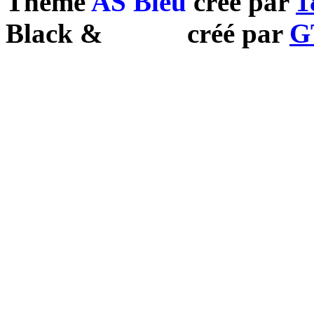
Theme
AS Bleu
créé par
1
Black
&
White
créé par
G