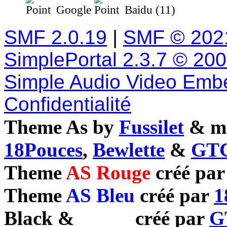
Google
Baidu (11)
SMF 2.0.19
|
SMF © 202
SimplePortal 2.3.7 © 20
Simple Audio Video Emb
Confidentialité
Theme As by
Fussilet
& mo
18Pouces
,
Bewlette
&
GTC
Theme
AS Rouge
créé pa
Theme
AS Bleu
créé par
1
Black
&
White
créé par
G