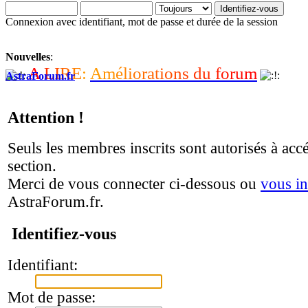
Connexion avec identifiant, mot de passe et durée de la session
Nouvelles
:
A
L
I
R
E
:
A
m
é
l
i
o
r
a
t
i
o
n
s
d
u
f
o
r
u
m
AstraForum.fr
Attention !
Seuls les membres inscrits sont autorisés à accé
section.
Merci de vous connecter ci-dessous ou
vous in
AstraForum.fr.
Identifiez-vous
Identifiant:
Mot de passe: