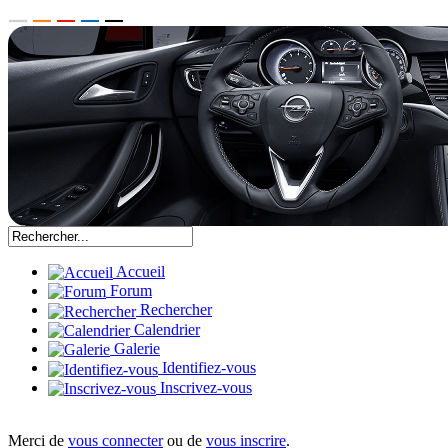
Accueil
Forum
Rechercher
Calendrier
Galerie
Identifiez-vous
Inscrivez-vous
Merci de
vous connecter
ou de
vous inscrire
.