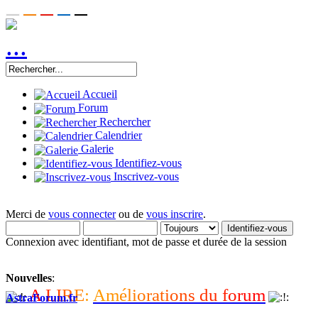
Accueil
Forum
Rechercher
Calendrier
Galerie
Identifiez-vous
Inscrivez-vous
Merci de
vous connecter
ou de
vous inscrire
.
Connexion avec identifiant, mot de passe et durée de la session
Nouvelles
:
A
L
I
R
E
:
A
m
é
l
i
o
r
a
t
i
o
n
s
d
u
f
o
r
u
m
AstraForum.fr