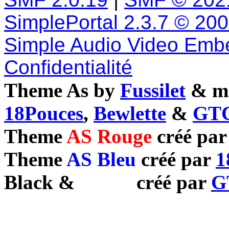
SimplePortal 2.3.7 © 20
Simple Audio Video Emb
Confidentialité
Theme As by
Fussilet
& mo
18Pouces
,
Bewlette
&
GTC
Theme
AS Rouge
créé pa
Theme
AS Bleu
créé par
1
Black
&
White
créé par
G