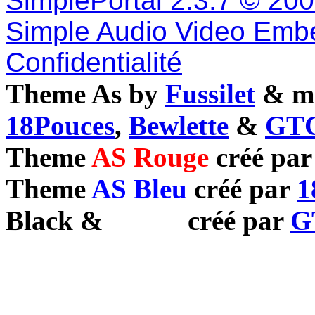
SimplePortal 2.3.7 © 20
Simple Audio Video Emb
Confidentialité
Theme As by
Fussilet
& mo
18Pouces
,
Bewlette
&
GTC
Theme
AS Rouge
créé pa
Theme
AS Bleu
créé par
1
Black
&
White
créé par
G