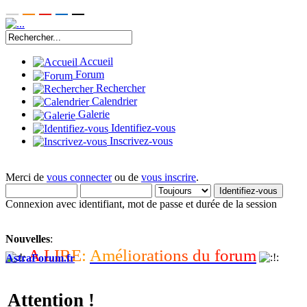
Accueil
Forum
Rechercher
Calendrier
Galerie
Identifiez-vous
Inscrivez-vous
Merci de
vous connecter
ou de
vous inscrire
.
Connexion avec identifiant, mot de passe et durée de la session
Nouvelles
:
A
L
I
R
E
:
A
m
é
l
i
o
r
a
t
i
o
n
s
d
u
f
o
r
u
m
AstraForum.fr
Attention !