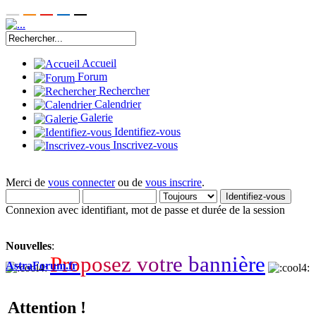
Accueil
Forum
Rechercher
Calendrier
Galerie
Identifiez-vous
Inscrivez-vous
Merci de
vous connecter
ou de
vous inscrire
.
Connexion avec identifiant, mot de passe et durée de la session
Nouvelles
:
P
r
o
p
o
s
e
z
v
o
t
r
e
b
a
n
n
i
è
r
e
AstraForum.fr
Attention !