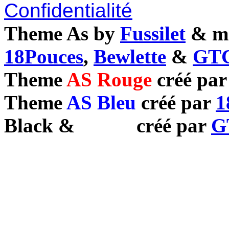
Confidentialité
Theme As by
Fussilet
& mo
18Pouces
,
Bewlette
&
GTC
Theme
AS Rouge
créé pa
Theme
AS Bleu
créé par
1
Black
&
White
créé par
G