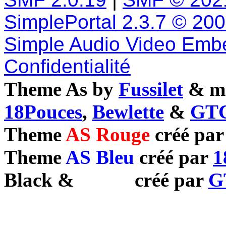
SimplePortal 2.3.7 © 20
Simple Audio Video Emb
Confidentialité
Theme As by
Fussilet
& mo
18Pouces
,
Bewlette
&
GTC
Theme
AS Rouge
créé pa
Theme
AS Bleu
créé par
1
Black
&
White
créé par
G