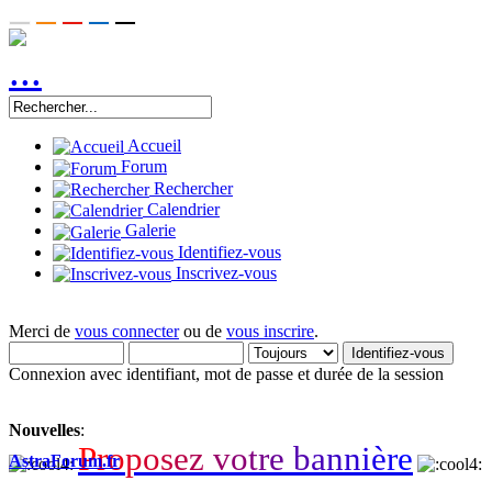
Accueil
Forum
Rechercher
Calendrier
Galerie
Identifiez-vous
Inscrivez-vous
Merci de
vous connecter
ou de
vous inscrire
.
Connexion avec identifiant, mot de passe et durée de la session
Nouvelles
:
P
r
o
p
o
s
e
z
v
o
t
r
e
b
a
n
n
i
è
r
e
AstraForum.fr