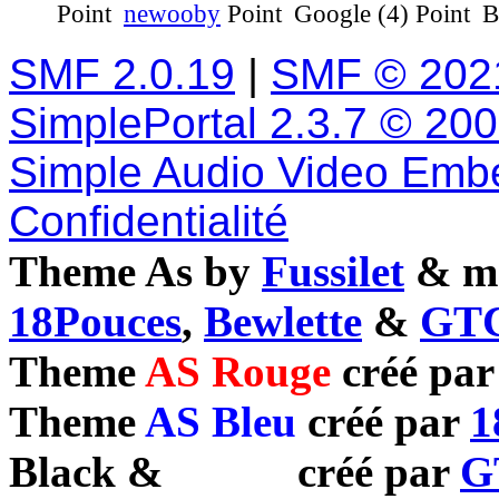
newooby
Google (4)
B
SMF 2.0.19
|
SMF © 202
SimplePortal 2.3.7 © 20
Simple Audio Video Emb
Confidentialité
Theme As by
Fussilet
& mo
18Pouces
,
Bewlette
&
GTC
Theme
AS Rouge
créé pa
Theme
AS Bleu
créé par
1
Black
&
White
créé par
G