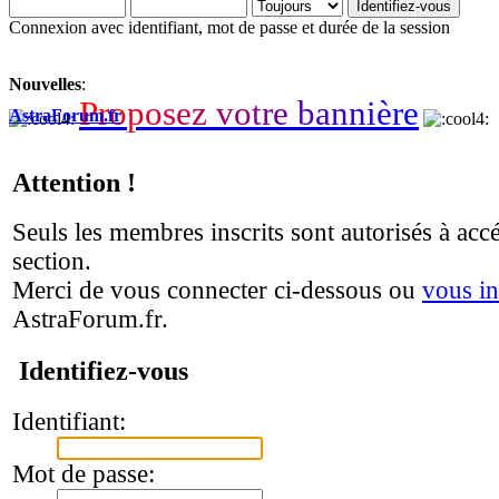
Connexion avec identifiant, mot de passe et durée de la session
Nouvelles
:
P
r
o
p
o
s
e
z
v
o
t
r
e
b
a
n
n
i
è
r
e
AstraForum.fr
Attention !
Seuls les membres inscrits sont autorisés à accé
section.
Merci de vous connecter ci-dessous ou
vous in
AstraForum.fr.
Identifiez-vous
Identifiant:
Mot de passe: