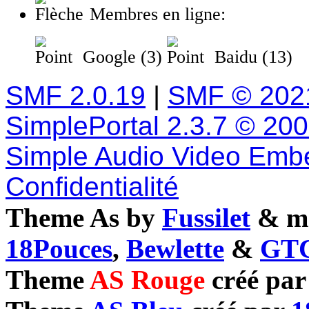
Membres en ligne:
Google (3)
Baidu (13)
SMF 2.0.19
|
SMF © 202
SimplePortal 2.3.7 © 20
Simple Audio Video Emb
Confidentialité
Theme As by
Fussilet
& mo
18Pouces
,
Bewlette
&
GTC
Theme
AS Rouge
créé pa