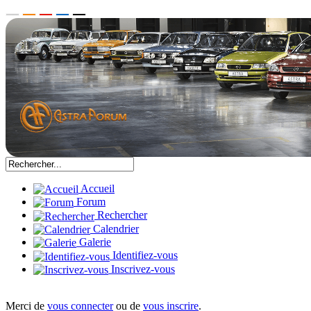
Accueil
Forum
Rechercher
Calendrier
Galerie
Identifiez-vous
Inscrivez-vous
Merci de
vous connecter
ou de
vous inscrire
.