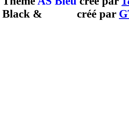
Theme
AS Bleu
créé par
1
Black
&
White
créé par
G