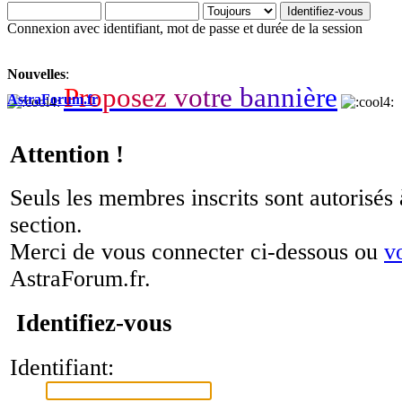
Connexion avec identifiant, mot de passe et durée de la session
Nouvelles
:
P
r
o
p
o
s
e
z
v
o
t
r
e
b
a
n
n
i
è
r
e
AstraForum.fr
Attention !
Seuls les membres inscrits sont autorisés 
section.
Merci de vous connecter ci-dessous ou
v
AstraForum.fr.
Identifiez-vous
Identifiant: