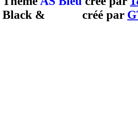
Theme
AS Bleu
créé par
1
Black
&
White
créé par
G