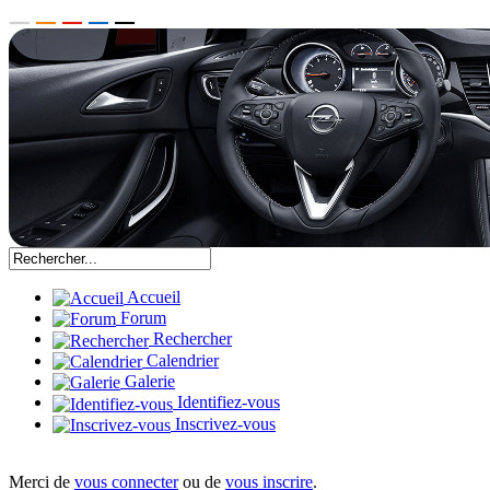
Accueil
Forum
Rechercher
Calendrier
Galerie
Identifiez-vous
Inscrivez-vous
Merci de
vous connecter
ou de
vous inscrire
.