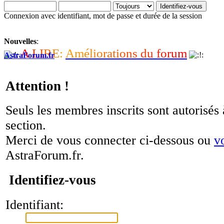
Connexion avec identifiant, mot de passe et durée de la session
Nouvelles
:
A
L
I
R
E
:
A
m
é
l
i
o
r
a
t
i
o
n
s
d
u
f
o
r
u
m
AstraForum.fr
Attention !
Seuls les membres inscrits sont autorisés 
section.
Merci de vous connecter ci-dessous ou
v
AstraForum.fr.
Identifiez-vous
Identifiant: