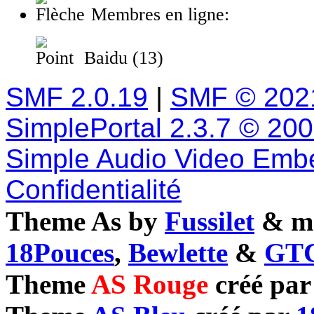
Membres en ligne:
Baidu (13)
SMF 2.0.19
|
SMF © 202
SimplePortal 2.3.7 © 20
Simple Audio Video Emb
Confidentialité
Theme As by
Fussilet
& mo
18Pouces
,
Bewlette
&
GTC
Theme
AS Rouge
créé pa