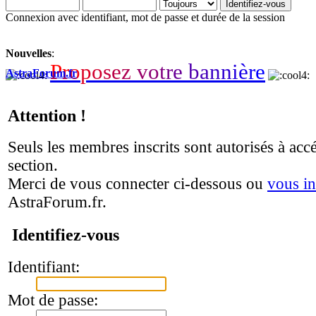
Connexion avec identifiant, mot de passe et durée de la session
Nouvelles
:
P
r
o
p
o
s
e
z
v
o
t
r
e
b
a
n
n
i
è
r
e
AstraForum.fr
Attention !
Seuls les membres inscrits sont autorisés à accé
section.
Merci de vous connecter ci-dessous ou
vous in
AstraForum.fr.
Identifiez-vous
Identifiant:
Mot de passe: