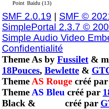
Baidu (13)
SMF 2.0.19
|
SMF © 202
SimplePortal 2.3.7 © 20
Simple Audio Video Emb
Confidentialité
Theme As by
Fussilet
& mo
18Pouces
,
Bewlette
&
GTC
Theme
AS Rouge
créé pa
Theme
AS Bleu
créé par
1
Black
&
White
créé par
G