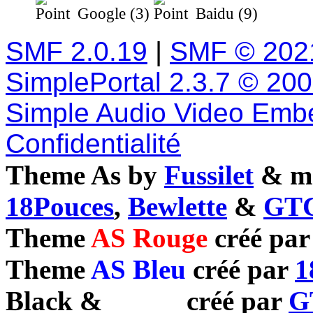
Google (3)
Baidu (9)
SMF 2.0.19
|
SMF © 202
SimplePortal 2.3.7 © 20
Simple Audio Video Emb
Confidentialité
Theme As by
Fussilet
& mo
18Pouces
,
Bewlette
&
GTC
Theme
AS Rouge
créé pa
Theme
AS Bleu
créé par
1
Black
&
White
créé par
G