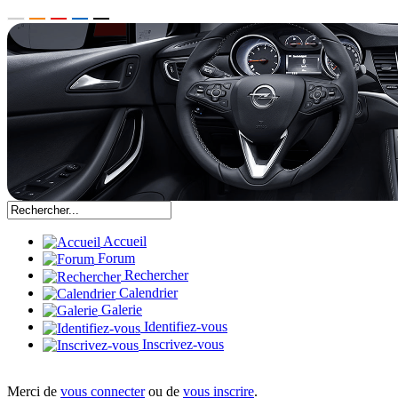
Accueil
Forum
Rechercher
Calendrier
Galerie
Identifiez-vous
Inscrivez-vous
Merci de
vous connecter
ou de
vous inscrire
.