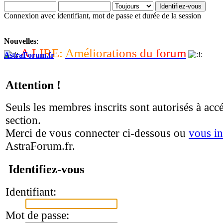
Connexion avec identifiant, mot de passe et durée de la session
Nouvelles
:
A
L
I
R
E
:
A
m
é
l
i
o
r
a
t
i
o
n
s
d
u
f
o
r
u
m
AstraForum.fr
Attention !
Seuls les membres inscrits sont autorisés à accé
section.
Merci de vous connecter ci-dessous ou
vous in
AstraForum.fr.
Identifiez-vous
Identifiant:
Mot de passe: