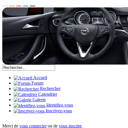
Accueil
Forum
Rechercher
Calendrier
Galerie
Identifiez-vous
Inscrivez-vous
Merci de
vous connecter
ou de
vous inscrire
.