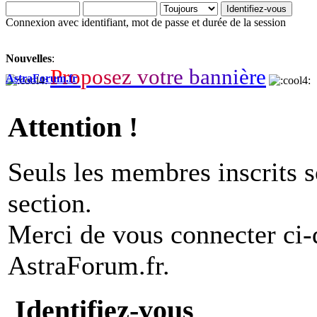
Connexion avec identifiant, mot de passe et durée de la session
Nouvelles
:
P
r
o
p
o
s
e
z
v
o
t
r
e
b
a
n
n
i
è
r
e
AstraForum.fr
Attention !
Seuls les membres inscrits s
section.
Merci de vous connecter ci
AstraForum.fr.
Identifiez-vous