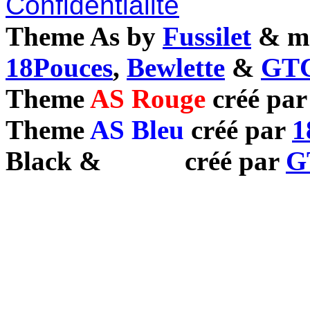
Confidentialité
Theme As by
Fussilet
& mo
18Pouces
,
Bewlette
&
GTC
Theme
AS Rouge
créé pa
Theme
AS Bleu
créé par
1
Black
&
White
créé par
G