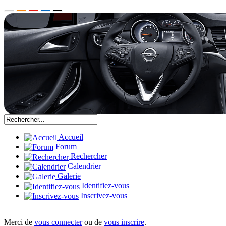
Accueil
Forum
Rechercher
Calendrier
Galerie
Identifiez-vous
Inscrivez-vous
Merci de
vous connecter
ou de
vous inscrire
.