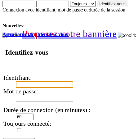
Connexion avec identifiant, mot de passe et durée de la session
Nouvelles
:
P
r
o
p
o
s
e
z
v
o
t
r
e
b
a
n
n
i
è
r
e
AstraForum.fr
|
Identifiez-vous
Identifiez-vous
Identifiant:
Mot de passe:
Durée de connexion (en minutes) :
Toujours connecté: