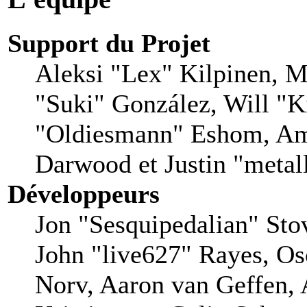
Support du Projet
Aleksi "Lex" Kilpinen, Mi
"Suki" González, Will "
"Oldiesmann" Eshom, Am
Darwood et Justin "metal
Développeurs
Jon "Sesquipedalian" Stov
John "live627" Rayes, O
Norv, Aaron van Geffen, 