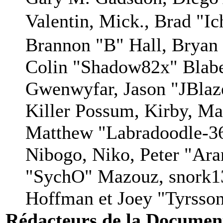
Valentin, Mick., Brad
Brannon "B" Hall, Bryan
Colin "Shadow82x" Blaber
Gwenwyfar, Jason "JBlaz
Killer Possum, Kirby, M
Matthew "Labradoodle-36
Nibogo, Niko, Peter "Aran
"SychO" Mazouz, snork13
Hoffman et Joey "Tyrsso
Rédacteurs de la Documen