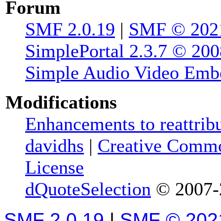
Forum
SMF 2.0.19
|
SMF © 202
SimplePortal 2.3.7 © 200
Simple Audio Video Emb
Modifications
Enhancements to reattribu
davidhs
|
Creative Commo
License
dQuoteSelection
© 2007-2
SMF 2.0.19
|
SMF © 202