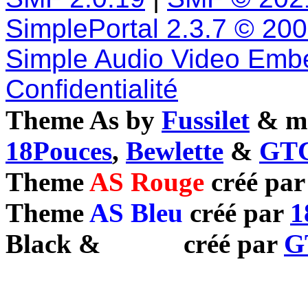
SimplePortal 2.3.7 © 20
Simple Audio Video Emb
Confidentialité
Theme As by
Fussilet
& mo
18Pouces
,
Bewlette
&
GTC
Theme
AS Rouge
créé pa
Theme
AS Bleu
créé par
1
Black
&
White
créé par
G