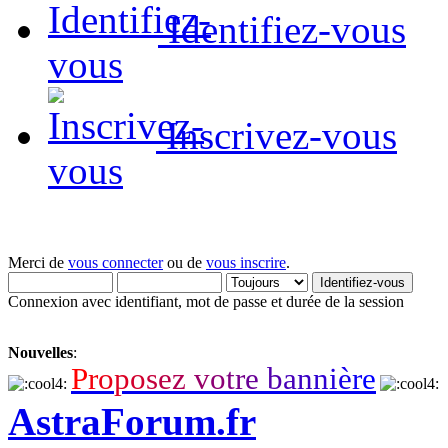
Identifiez-vous
Inscrivez-vous
Merci de
vous connecter
ou de
vous inscrire
.
Connexion avec identifiant, mot de passe et durée de la session
Nouvelles
:
P
r
o
p
o
s
e
z
v
o
t
r
e
b
a
n
n
i
è
r
e
AstraForum.fr