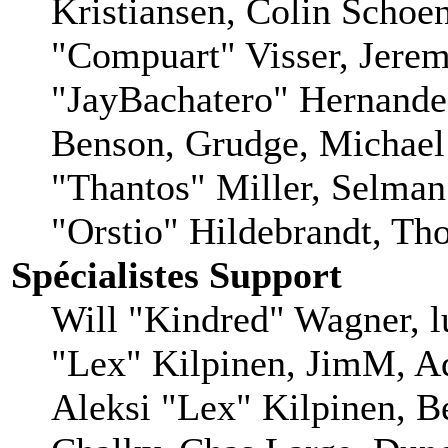
Kristiansen, Colin Schoe
"Compuart" Visser, Jere
"JayBachatero" Hernande
Benson, Grudge, Michae
"Thantos" Miller, Selman
"Orstio" Hildebrandt, Tho
Spécialistes Support
Will "Kindred" Wagner, lu
"Lex" Kilpinen, JimM, Ad
Aleksi "Lex" Kilpinen, B