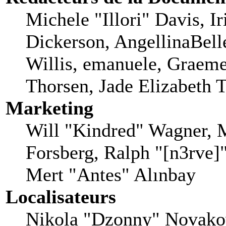
Michele "Illori" Davis, I
Dickerson, AngellinaBell
Willis, emanuele, Graem
Thorsen, Jade Elizabeth 
Marketing
Will "Kindred" Wagner, 
Forsberg, Ralph "[n3rve]
Mert "Antes" Alınbay
Localisateurs
Nikola "Dzonny" Novakov