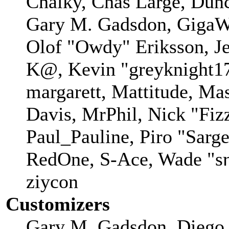
Chalky, Chas Large, Dunc
Gary M. Gadsdon, GigaWa
Olof "Owdy" Eriksson, Je
K@, Kevin "greyknight17
margarett, Mattitude, Mas
Davis, MrPhil, Nick "Fiz
Paul_Pauline, Piro "Sarg
RedOne, S-Ace, Wade "sη
ziycon
Customizers
Gary M. Gadsdon, Diego 