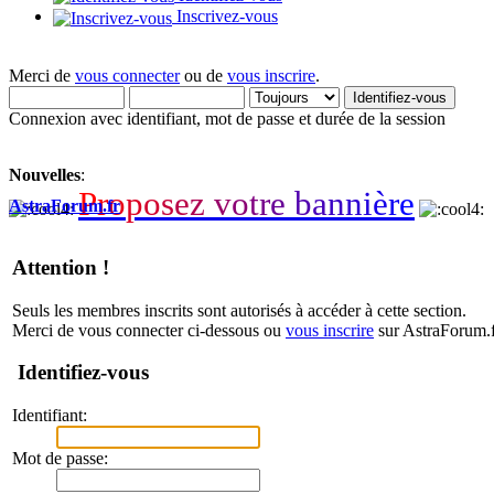
Inscrivez-vous
Merci de
vous connecter
ou de
vous inscrire
.
Connexion avec identifiant, mot de passe et durée de la session
Nouvelles
:
P
r
o
p
o
s
e
z
v
o
t
r
e
b
a
n
n
i
è
r
e
AstraForum.fr
Attention !
Seuls les membres inscrits sont autorisés à accéder à cette section.
Merci de vous connecter ci-dessous ou
vous inscrire
sur AstraForum.f
Identifiez-vous
Identifiant:
Mot de passe: