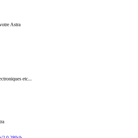
 votre Astra
troniques etc...
tra
h/2.0 280ch