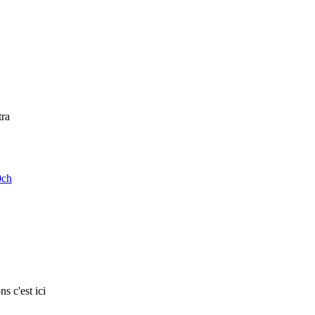
tra
0ch
s c'est ici