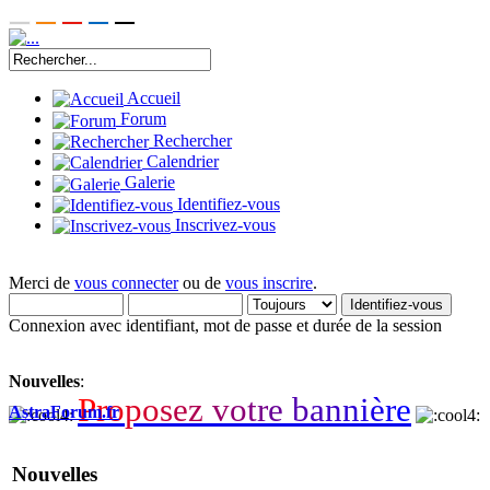
Accueil
Forum
Rechercher
Calendrier
Galerie
Identifiez-vous
Inscrivez-vous
Merci de
vous connecter
ou de
vous inscrire
.
Connexion avec identifiant, mot de passe et durée de la session
Nouvelles
:
P
r
o
p
o
s
e
z
v
o
t
r
e
b
a
n
n
i
è
r
e
AstraForum.fr
Nouvelles