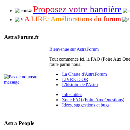
P
r
o
p
o
s
e
z
v
o
t
r
e
b
a
n
n
i
è
r
e
A
L
I
R
E
:
A
m
é
l
i
o
r
a
t
i
o
n
s
d
u
f
o
r
u
m
AstraForum.fr
Bienvenue sur AstraForum
Tout commence ici, la FAQ (Foire Aux Quest
route parmi nous!
La Charte d'AstraForum
LIVRE D'OR
L'histoire de l'Astra
Infos utiles
Zone FAQ (Foire Aux Questions)
Idées, suggestions et bugs
Astra People