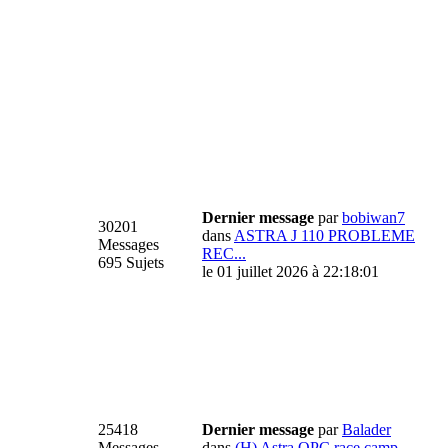
Dernier message
par
bobiwan7
30201
dans
ASTRA J 110 PROBLEME
Messages
REC...
695 Sujets
le 01 juillet 2026 à 22:18:01
25418
Dernier message
par
Balader
Messages
dans
(H) Astra OPC race camp