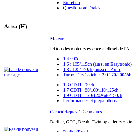
Entretien
Questions générales
Astra (H)
Moteurs
Ici tous les moteurs essence et diesel de l'As
1.4 : 90ch
1.6 : 105/115ch (aussi en Easytronic)
1.8 : 125/140ch (aussi en Auto)
Turbo : 1.6 180ch et 2.0 170/200/24
1.3 CDTI : 90ch
1.7 CDTI : 80/100/110/125ch
1.9 CDTI : 120/120Auto/150ch
Performances et préparations
Caractérisques / Techniques
Berline, GTC, Break, Twintop et leurs option
Berline/Break