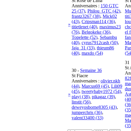
St Rose de Lima
St 
Anniversaires :
150 GTC
Ann
25 (37)
,
Philou_GTC (42)
,
Mu
frantz3267 (38)
,
Mick02
tit
(43)
,
Cripsman114 (36)
,
lou
»
titietlenet (40)
,
maximus23
ch
(76)
,
Belgokeke (36)
,
el 
Topelette (52)
,
Sebambu
fa
(40)
,
cyrus7912cash (50)
,
Ma
Jaja_31 (33)
,
thieum86
Par
(40)
,
maxdo (54)
(54
31
St 
30
-
Semaine 36
Ann
St Fiacre
82f
Anniversaires :
olivier.nkh
ma
(44)
,
Marcus69 (45)
,
Lili09
dus
(45)
,
tweetybaby1972 (54)
,
»
As
playj (38)
,
pikagaz (39)
,
(40
linstit (56)
,
(36
deweyosborne8305 (43)
,
(35
jumperchris (36)
,
ma
valent33400 (33)
Ma
(35