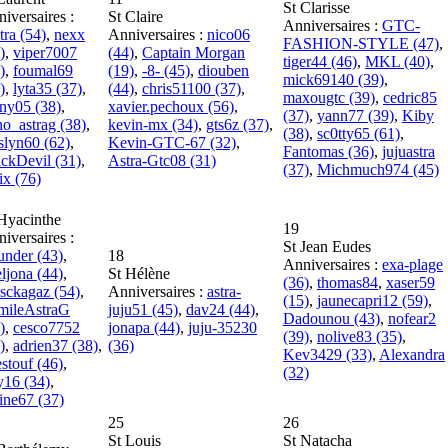
St Clarisse
iversaires :
St Claire
Anniversaires :
GTC-
tra (54)
,
nexx
Anniversaires :
nico06
FASHION-STYLE (47)
,
)
,
viper7007
(44)
,
Captain Morgan
tiger44 (46)
,
MKL (40)
,
)
,
foumal69
(19)
,
-8- (45)
,
diouben
mick69140 (39)
,
)
,
lyta35 (37)
,
(44)
,
chris51100 (37)
,
maxougtc (39)
,
cedric85
ny05 (38)
,
xavier.pechoux (56)
,
(37)
,
yann77 (39)
,
Kiby
o_astrag (38)
,
kevin-mx (34)
,
gts6z (37)
,
(38)
,
sc0tty65 (61)
,
slyn60 (62)
,
Kevin-GTC-67 (32)
,
Fantomas (36)
,
jujuastra
ckDevil (31)
,
Astra-Gtc08 (31)
(37)
,
Michmuch974 (45)
ix (76)
Hyacinthe
19
iversaires :
St Jean Eudes
nder (43)
,
18
Anniversaires :
exa-plage
ljona (44)
,
St Hélène
(36)
,
thomas84
,
xaser59
sckagaz (54)
,
Anniversaires :
astra-
(15)
,
jaunecapri12 (59)
,
mileAstraG
juju51 (45)
,
dav24 (44)
,
Dadounou (43)
,
nofear2
)
,
cesco7752
jonapa (44)
,
juju-35230
(39)
,
nolive83 (35)
,
)
,
adrien37 (38)
,
(36)
Kev3429 (33)
,
Alexandra
stouf (46)
,
(32)
y16 (34)
,
ine67 (37)
25
26
St Louis
St Natacha