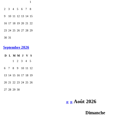
1
2
3
4
5
6
7
8
9
10
11
12
13
14
15
16
17
18
19
20
21
22
23
24
25
26
27
28
29
30
31
Septembre 2026
D
L
M
M
J
V
S
1
2
3
4
5
6
7
8
9
10
11
12
13
14
15
16
17
18
19
20
21
22
23
24
25
26
27
28
29
30
«
»
Août 2026
Dimanche