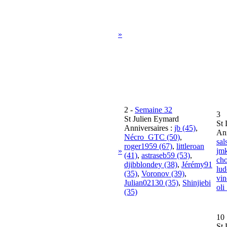
»
2
-
Semaine 32
3
St Julien Eymard
St 
Anniversaires :
jb (45)
,
Ann
Nécro_GTC (50)
,
sal
roger1959 (67)
,
littleroan
»
jm
(41)
,
astraseb59 (53)
,
cho
djibblondey (38)
,
Jérémy91
lud
(35)
,
Voronov (39)
,
vin
Julian02130 (35)
,
Shinjiebi
oli
(35)
10
St 