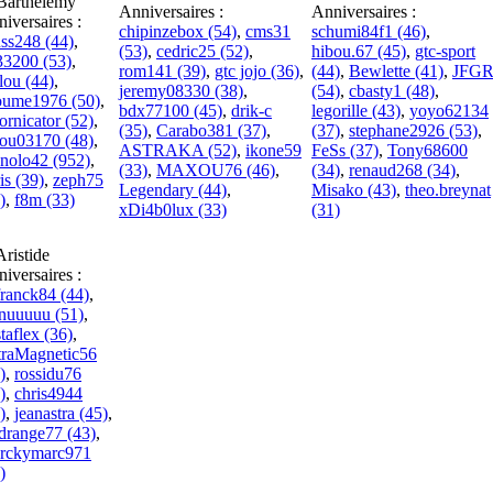
Barthélemy
Anniversaires :
Anniversaires :
iversaires :
chipinzebox (54)
,
cms31
schumi84f1 (46)
,
ss248 (44)
,
(53)
,
cedric25 (52)
,
hibou.67 (45)
,
gtc-sport
i33200 (53)
,
rom141 (39)
,
gtc jojo (36)
,
(44)
,
Bewlette (41)
,
JFG
lou (44)
,
jeremy08330 (38)
,
(54)
,
cbasty1 (48)
,
oume1976 (50)
,
bdx77100 (45)
,
drik-c
legorille (43)
,
yoyo62134
fornicator (52)
,
(35)
,
Carabo381 (37)
,
(37)
,
stephane2926 (53)
,
nou03170 (48)
,
ASTRAKA (52)
,
ikone59
FeSs (37)
,
Tony68600
nolo42 (952)
,
(33)
,
MAXOU76 (46)
,
(34)
,
renaud268 (34)
,
is (39)
,
zeph75
Legendary (44)
,
Misako (43)
,
theo.breynat
)
,
f8m (33)
xDi4b0lux (33)
(31)
Aristide
iversaires :
ranck84 (44)
,
nuuuuu (51)
,
taflex (36)
,
traMagnetic56
)
,
rossidu76
)
,
chris4944
)
,
jeanastra (45)
,
drange77 (43)
,
rckymarc971
)