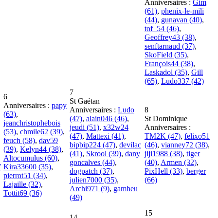
Anniversaires :
Gim
(61)
,
phenix-le-mili
(44)
,
gunavan (40)
,
tof_54 (46)
,
Geoffrey43 (38)
,
senftarnaud (37)
,
SkoField (35)
,
François44 (38)
,
Laskadol (35)
,
Gill
(65)
,
Ludo337 (42)
7
6
St Gaétan
Anniversaires :
papy
Anniversaires :
Ludo
8
(63)
,
(47)
,
alain046 (46)
,
St Dominique
jeanchristophebois
jeudi (51)
,
x32w24
Anniversaires :
(53)
,
chmile62 (39)
,
(47)
,
Mattexi (41)
,
TM2K (47)
,
felixo51
feuch (58)
,
dav59
bipbip224 (47)
,
devilac
(46)
,
vianney72 (38)
,
(39)
,
Kelyn44 (38)
,
(41)
,
Skrool (39)
,
dany
jiji1988 (38)
,
tiger
Altocumulus (60)
,
goncalves (44)
,
(40)
,
Armen (32)
,
7
Kira33600 (35)
,
dogpatch (37)
,
PixHell (33)
,
berger
pierrot51 (34)
,
julien7000 (35)
,
(66)
Lajaille (32)
,
Archi971 (9)
,
gamheu
Tottit69 (36)
(49)
15
14