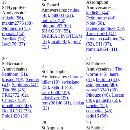
13
Assomption
St Evrard
St Hyppolyte
Anniversaires :
Anniversaires :
nilux
Anniversaires :
kedie82 (44)
,
(48)
,
bill003 (61)
,
xblade (56)
,
Petitnoume (44)
,
tintin.13 (58)
,
maxim2776 (38)
,
Nola (58)
,
pingouin83 (63)
,
Mouncore (41)
,
levieuxquiplisse (56)
,
SHAGGY (55)
,
reynald (54)
,
TomTom71 (41)
,
DIZIRACINGTEAM
Zordiak (38)
,
ilovnana (44)
,
teuf74
(37)
,
Scall (43)
,
jpr37
Isach76 (37)
(52)
,
PH (37)
,
(72)
romain3054 (41)
20
22
St Bernard
St Fabrice
21
Anniversaires :
Anniversaires :
The
St Christophe
Petithom (51)
,
worms (45)
,
laura
Anniversaires :
bitume
krismo (49)
,
Xender
(41)
,
bertolio (43)
,
killer (19)
,
swisslago
(43)
,
Sephiross (41)
,
astragerman (40)
,
(58)
,
keja_1 (46)
,
Tittof86 (46)
,
wawa33240 (35)
,
sam16600 (39)
,
FR02772 (62)
,
Pikouze (46)
,
Lesam
eliotsilver (35)
,
Chris57 (33)
,
(40)
,
galluchs (55)
,
remy38140 (41)
,
arslan
dmatthieu7 (43)
,
pipette (55)
,
(33)
BenjOD31 (33)
,
cosmokat (45)
,
Polo1420 (36)
jodu16 (56)
28
29
St Augustin
St Sabine