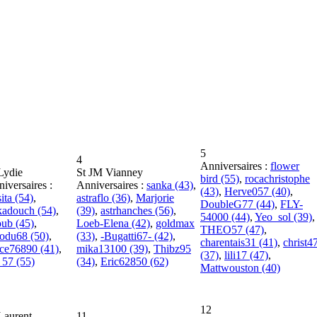
5
4
Anniversaires :
flower
Lydie
St JM Vianney
bird (55)
,
rocachristophe
iversaires :
Anniversaires :
sanka (43)
,
(43)
,
Herve057 (40)
,
sita (54)
,
astraflo (36)
,
Marjorie
DoubleG77 (44)
,
FLY-
kadouch (54)
,
(39)
,
astrhanches (56)
,
54000 (44)
,
Yeo_sol (39)
,
ub (45)
,
Loeb-Elena (42)
,
goldmax
THEO57 (47)
,
odu68 (50)
,
(33)
,
-Bugatti67- (42)
,
charentais31 (41)
,
christ4
ce76890 (41)
,
mika13100 (39)
,
Thibz95
(37)
,
lili17 (47)
,
_57 (55)
(34)
,
Eric62850 (62)
Mattwouston (40)
12
Laurent
11