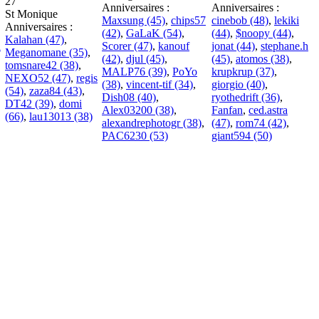
27
Anniversaires :
Anniversaires :
St Monique
Maxsung (45)
,
chips57
cinebob (48)
,
lekiki
Anniversaires :
(42)
,
GaLaK (54)
,
(44)
,
$noopy (44)
,
Kalahan (47)
,
R
Scorer (47)
,
kanouf
jonat (44)
,
stephane.h
Meganomane (35)
,
(42)
,
djul (45)
,
(45)
,
atomos (38)
,
tomsnare42 (38)
,
MALP76 (39)
,
PoYo
krupkrup (37)
,
NEXO52 (47)
,
regis
(38)
,
vincent-tif (34)
,
giorgio (40)
,
(54)
,
zaza84 (43)
,
Dish08 (40)
,
ryothedrift (36)
,
DT42 (39)
,
domi
Alex03200 (38)
,
Fanfan
,
ced.astra
(66)
,
lau13013 (38)
alexandrephotogr (38)
,
(47)
,
rom74 (42)
,
PAC6230 (53)
giant594 (50)