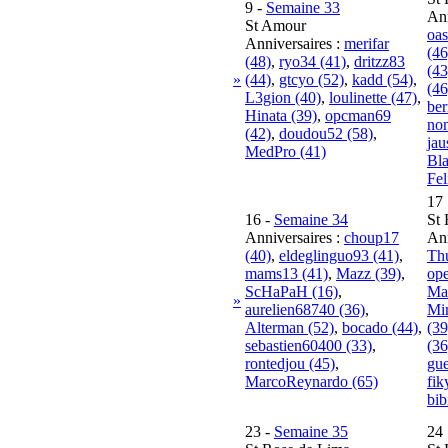
9
-
Semaine 33
Ann
St Amour
oas
Anniversaires :
merifar
(46
(48)
,
ryo34 (41)
,
dritzz83
(43
»
(44)
,
gtcyo (52)
,
kadd (54)
,
(46
L3gion (40)
,
loulinette (47)
,
ber
Hinata (39)
,
opcman69
non
(42)
,
doudou52 (58)
,
jau
MedPro (41)
Bla
Fel
17
16
-
Semaine 34
St 
Anniversaires :
choup17
Ann
(40)
,
eldeglinguo93 (41)
,
Thu
mams13 (41)
,
Mazz (39)
,
ope
ScHaPaH (16)
,
Ma
»
aurelien68740 (36)
,
Mi
Alterman (52)
,
bocado (44)
,
(39
sebastien60400 (33)
,
(36
rontedjou (45)
,
gue
MarcoReynardo (65)
fik
bib
23
-
Semaine 35
24