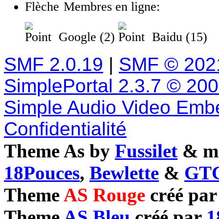
Membres en ligne:
Google (2)
Baidu (15)
SMF 2.0.19
|
SMF © 202
SimplePortal 2.3.7 © 20
Simple Audio Video Emb
Confidentialité
Theme As by
Fussilet
& mo
18Pouces
,
Bewlette
&
GTC
Theme
AS Rouge
créé pa
Theme
AS Bleu
créé par
1