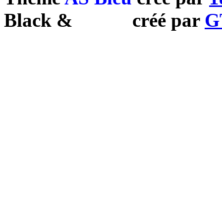
Black
&
White
créé par
G