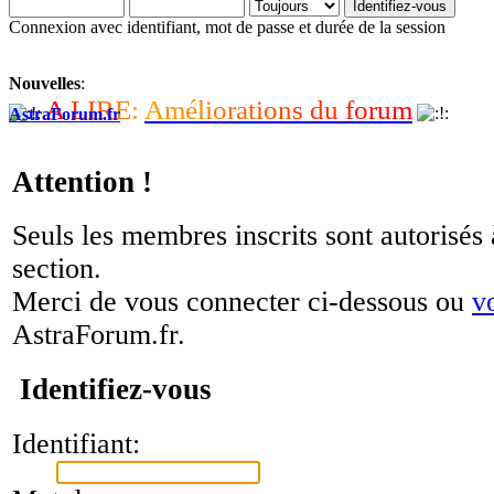
Connexion avec identifiant, mot de passe et durée de la session
Nouvelles
:
A
L
I
R
E
:
A
m
é
l
i
o
r
a
t
i
o
n
s
d
u
f
o
r
u
m
AstraForum.fr
Attention !
Seuls les membres inscrits sont autorisés 
section.
Merci de vous connecter ci-dessous ou
v
AstraForum.fr.
Identifiez-vous
Identifiant: