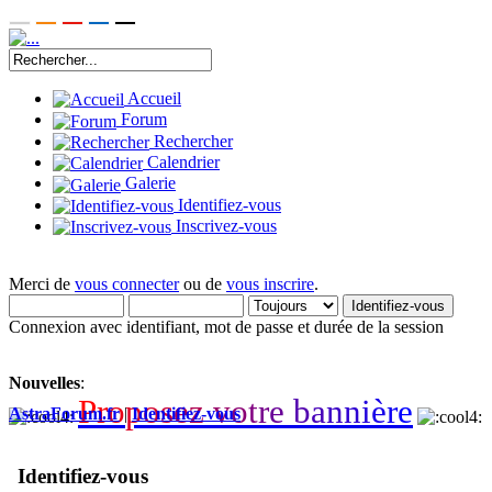
Accueil
Forum
Rechercher
Calendrier
Galerie
Identifiez-vous
Inscrivez-vous
Merci de
vous connecter
ou de
vous inscrire
.
Connexion avec identifiant, mot de passe et durée de la session
Nouvelles
:
P
r
o
p
o
s
e
z
v
o
t
r
e
b
a
n
n
i
è
r
e
AstraForum.fr
|
Identifiez-vous
Identifiez-vous