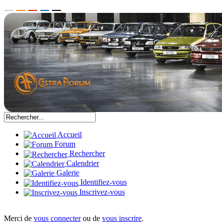
Accueil
Forum
Rechercher
Calendrier
Galerie
Identifiez-vous
Inscrivez-vous
Merci de
vous connecter
ou de
vous inscrire
.