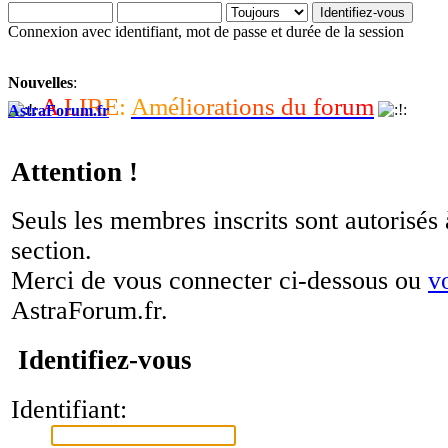
Connexion avec identifiant, mot de passe et durée de la session
Nouvelles
:
A
L
I
R
E
:
A
m
é
l
i
o
r
a
t
i
o
n
s
d
u
f
o
r
u
m
AstraForum.fr
Attention !
Seuls les membres inscrits sont autorisés 
section.
Merci de vous connecter ci-dessous ou
v
AstraForum.fr.
Identifiez-vous
Identifiant: