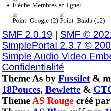
Membres en ligne:
Google (2)
Baidu (12)
SMF 2.0.19
|
SMF © 202
SimplePortal 2.3.7 © 20
Simple Audio Video Emb
Confidentialité
Theme As by
Fussilet
& mo
18Pouces
,
Bewlette
&
GTC
Theme
AS Rouge
créé pa