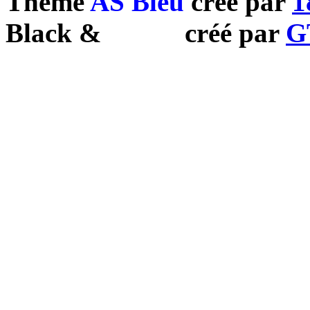
Theme
AS Bleu
créé par
1
Black
&
White
créé par
G