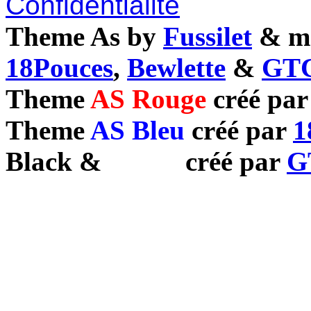
Confidentialité
Theme As by
Fussilet
& mo
18Pouces
,
Bewlette
&
GTC
Theme
AS Rouge
créé pa
Theme
AS Bleu
créé par
1
Black
&
White
créé par
G