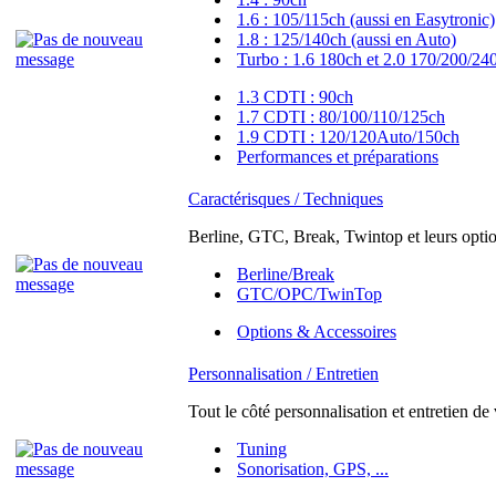
1.6 : 105/115ch (aussi en Easytronic)
1.8 : 125/140ch (aussi en Auto)
Turbo : 1.6 180ch et 2.0 170/200/24
1.3 CDTI : 90ch
1.7 CDTI : 80/100/110/125ch
1.9 CDTI : 120/120Auto/150ch
Performances et préparations
Caractérisques / Techniques
Berline, GTC, Break, Twintop et leurs option
Berline/Break
GTC/OPC/TwinTop
Options & Accessoires
Personnalisation / Entretien
Tout le côté personnalisation et entretien de
Tuning
Sonorisation, GPS, ...