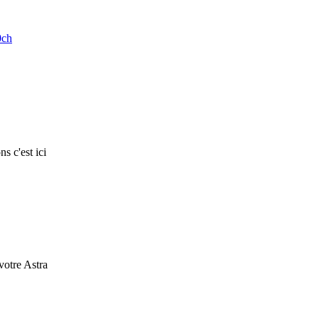
0ch
s c'est ici
 votre Astra