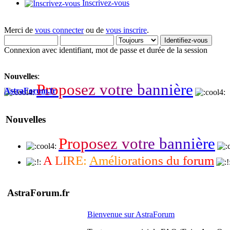
Inscrivez-vous
Merci de
vous connecter
ou de
vous inscrire
.
Connexion avec identifiant, mot de passe et durée de la session
Nouvelles
:
P
r
o
p
o
s
e
z
v
o
t
r
e
b
a
n
n
i
è
r
e
AstraForum.fr
Nouvelles
P
r
o
p
o
s
e
z
v
o
t
r
e
b
a
n
n
i
è
r
e
A
L
I
R
E
:
A
m
é
l
i
o
r
a
t
i
o
n
s
d
u
f
o
r
u
m
AstraForum.fr
Bienvenue sur AstraForum