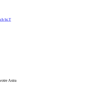
ch bi.T
 votre Astra