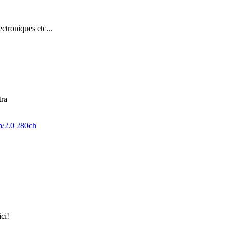
troniques etc...
tra
h/2.0 280ch
ici!