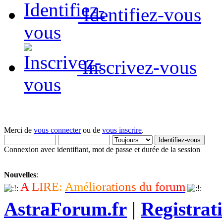
Identifiez-vous
Inscrivez-vous
Merci de
vous connecter
ou de
vous inscrire
.
Connexion avec identifiant, mot de passe et durée de la session
Nouvelles
:
A
L
I
R
E
:
A
m
é
l
i
o
r
a
t
i
o
n
s
d
u
f
o
r
u
m
AstraForum.fr
|
Registrat