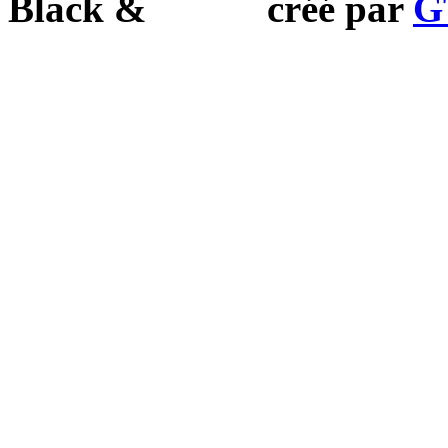
Black
&
White
créé par
G