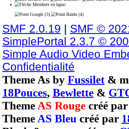
Membres en ligne:
Google (3)
Baidu (4)
SMF 2.0.19
|
SMF © 202
SimplePortal 2.3.7 © 20
Simple Audio Video Emb
Confidentialité
Theme As by
Fussilet
& mo
18Pouces
,
Bewlette
&
GTC
Theme
AS Rouge
créé pa
Theme
AS Bleu
créé par
1