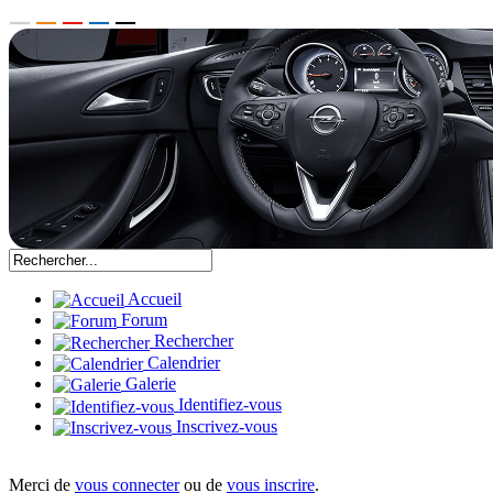
Accueil
Forum
Rechercher
Calendrier
Galerie
Identifiez-vous
Inscrivez-vous
Merci de
vous connecter
ou de
vous inscrire
.