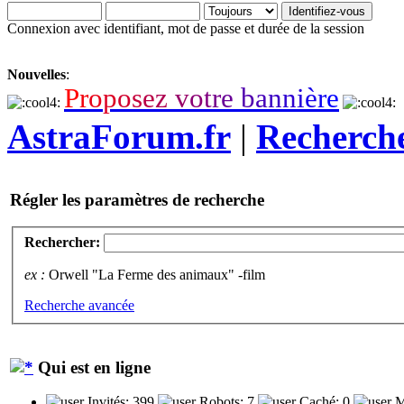
Connexion avec identifiant, mot de passe et durée de la session
Nouvelles
:
P
r
o
p
o
s
e
z
v
o
t
r
e
b
a
n
n
i
è
r
e
AstraForum.fr
|
Recherch
Régler les paramètres de recherche
Rechercher:
ex :
Orwell "La Ferme des animaux" -film
Recherche avancée
Qui est en ligne
Invités: 399
Robots: 7
Caché: 0
M