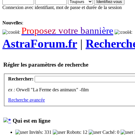
Connexion avec identifiant, mot de passe et durée de la session
Nouvelles
:
P
r
o
p
o
s
e
z
v
o
t
r
e
b
a
n
n
i
è
r
e
AstraForum.fr
|
Recherch
Régler les paramètres de recherche
Rechercher:
ex :
Orwell "La Ferme des animaux" -film
Recherche avancée
Qui est en ligne
Invités: 331
Robots: 12
Caché: 0