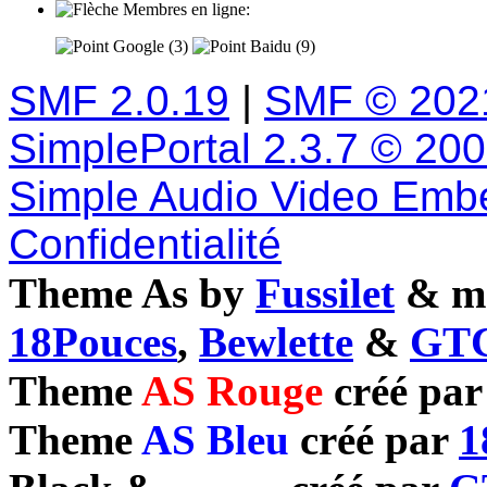
Membres en ligne:
Google (3)
Baidu (9)
SMF 2.0.19
|
SMF © 202
SimplePortal 2.3.7 © 20
Simple Audio Video Emb
Confidentialité
Theme As by
Fussilet
& mo
18Pouces
,
Bewlette
&
GTC
Theme
AS Rouge
créé pa
Theme
AS Bleu
créé par
1