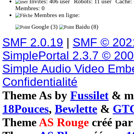
Invités: 406
Robots: 11
Caché:
Membres: 0
Membres en ligne:
Google (3)
Baidu (8)
SMF 2.0.19
|
SMF © 202
SimplePortal 2.3.7 © 20
Simple Audio Video Emb
Confidentialité
Theme As by
Fussilet
& mo
18Pouces
,
Bewlette
&
GTC
Theme
AS Rouge
créé pa