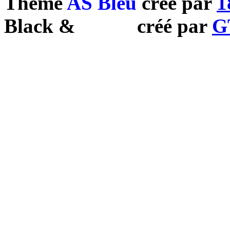
Theme
AS Bleu
créé par
1
Black
&
White
créé par
G