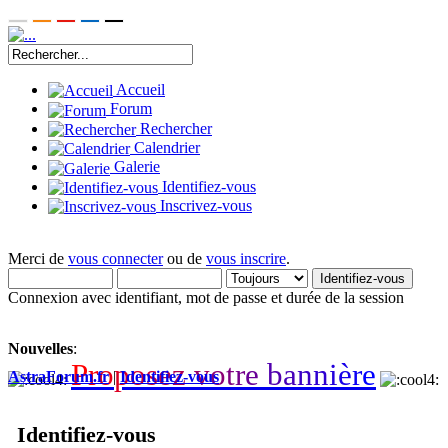
Accueil
Forum
Rechercher
Calendrier
Galerie
Identifiez-vous
Inscrivez-vous
Merci de
vous connecter
ou de
vous inscrire
.
Connexion avec identifiant, mot de passe et durée de la session
Nouvelles
:
P
r
o
p
o
s
e
z
v
o
t
r
e
b
a
n
n
i
è
r
e
AstraForum.fr
|
Identifiez-vous
Identifiez-vous