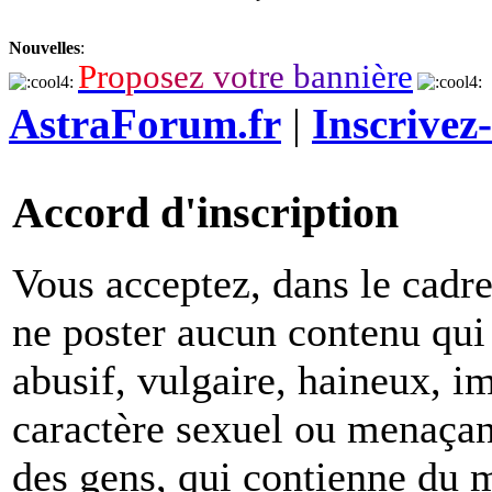
Nouvelles
:
P
r
o
p
o
s
e
z
v
o
t
r
e
b
a
n
n
i
è
r
e
AstraForum.fr
|
Inscrivez
Accord d'inscription
Vous acceptez, dans le cadre 
ne poster aucun contenu qui 
abusif, vulgaire, haineux, i
caractère sexuel ou menaçant
des gens, qui contienne du m