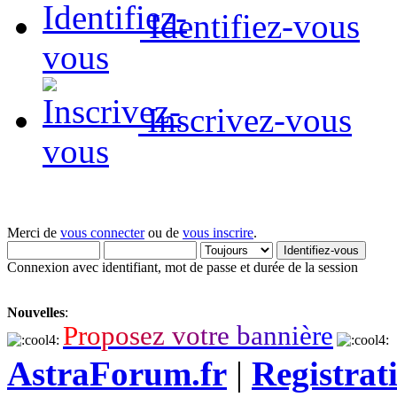
Identifiez-vous
Inscrivez-vous
Merci de
vous connecter
ou de
vous inscrire
.
Connexion avec identifiant, mot de passe et durée de la session
Nouvelles
:
P
r
o
p
o
s
e
z
v
o
t
r
e
b
a
n
n
i
è
r
e
AstraForum.fr
|
Registrat