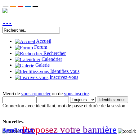
Accueil
Forum
Rechercher
Calendrier
Galerie
Identifiez-vous
Inscrivez-vous
Merci de
vous connecter
ou de
vous inscrire
.
Connexion avec identifiant, mot de passe et durée de la session
Nouvelles
:
P
r
o
p
o
s
e
z
v
o
t
r
e
b
a
n
n
i
è
r
e
AstraForum.fr