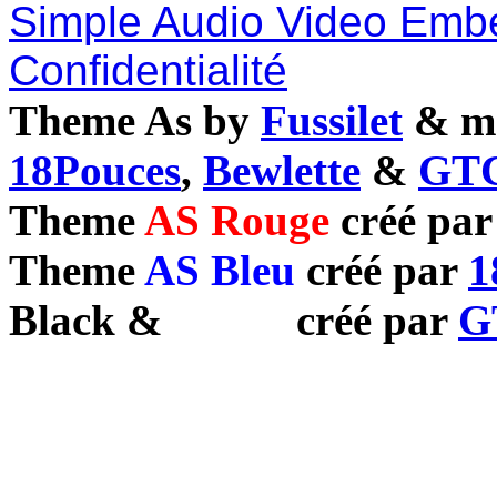
Simple Audio Video Emb
Confidentialité
Theme As by
Fussilet
& mo
18Pouces
,
Bewlette
&
GTC
Theme
AS Rouge
créé pa
Theme
AS Bleu
créé par
1
Black
&
White
créé par
G