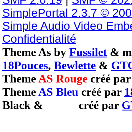
SimplePortal 2.3.7 © 20
Simple Audio Video Emb
Confidentialité
Theme As by
Fussilet
& mo
18Pouces
,
Bewlette
&
GTC
Theme
AS Rouge
créé pa
Theme
AS Bleu
créé par
1
Black
&
White
créé par
G