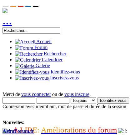
Accueil
Forum
Rechercher
Calendrier
Galerie
Identifiez-vous
Inscrivez-vous
Merci de
vous connecter
ou de
vous inscrire
.
Connexion avec identifiant, mot de passe et durée de la session
Nouvelles
:
A
L
I
R
E
:
A
m
é
l
i
o
r
a
t
i
o
n
s
d
u
f
o
r
u
m
AstraForum.fr