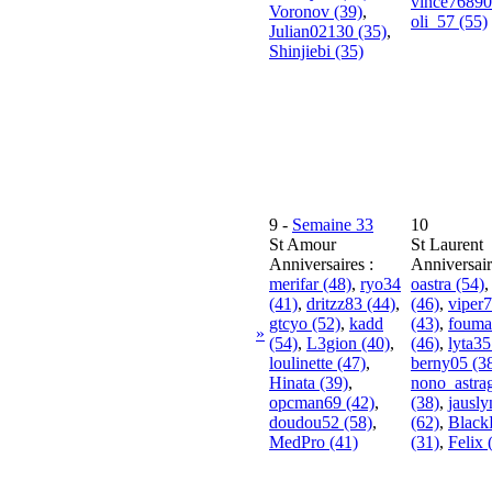
vince76890
Voronov (39)
,
oli_57 (55)
Julian02130 (35)
,
Shinjiebi (35)
9
-
Semaine 33
10
St Amour
St Laurent
Anniversaires :
Anniversair
merifar (48)
,
ryo34
oastra (54)
(41)
,
dritzz83 (44)
,
(46)
,
viper
gtcyo (52)
,
kadd
(43)
,
fouma
»
(54)
,
L3gion (40)
,
(46)
,
lyta35
loulinette (47)
,
berny05 (3
Hinata (39)
,
nono_astra
opcman69 (42)
,
(38)
,
jausl
doudou52 (58)
,
(62)
,
Black
MedPro (41)
(31)
,
Felix 