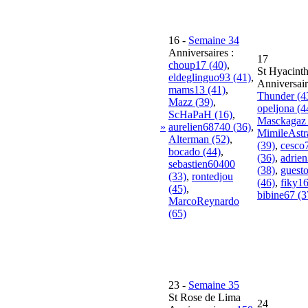
16
-
Semaine 34
Anniversaires :
17
choup17 (40)
,
St Hyacint
eldeglinguo93 (41)
,
Anniversair
mams13 (41)
,
Thunder (4
Mazz (39)
,
opeljona (4
ScHaPaH (16)
,
Masckagaz 
»
aurelien68740 (36)
,
MimileAst
Alterman (52)
,
(39)
,
cesco
bocado (44)
,
(36)
,
adrie
sebastien60400
(38)
,
guest
(33)
,
rontedjou
(46)
,
fiky16
(45)
,
bibine67 (3
MarcoReynardo
(65)
23
-
Semaine 35
St Rose de Lima
24