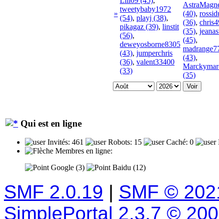
Lili09 (45)
,
AstraMagne
tweetybaby1972
»
(40)
,
rossi
(54)
,
playj (38)
,
(36)
,
chris
pikagaz (39)
,
linstit
(35)
,
jeanas
(56)
,
(45)
,
deweyosborne8305
madrange7
(43)
,
jumperchris
(43)
,
(36)
,
valent33400
Marckymar
(33)
(35)
Qui est en ligne
Invités: 461
Robots: 15
Caché: 0
Membres en ligne:
Google (3)
Baidu (12)
SMF 2.0.19
|
SMF © 202
SimplePortal 2.3.7 © 20