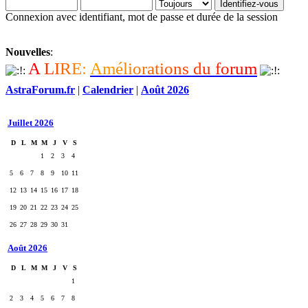
Connexion avec identifiant, mot de passe et durée de la session
Nouvelles
:
A
L
I
R
E
:
A
m
é
l
i
o
r
a
t
i
o
n
s
d
u
f
o
r
u
m
AstraForum.fr
|
Calendrier
|
Août 2026
Juillet 2026
D
L
M
M
J
V
S
1
2
3
4
5
6
7
8
9
10
11
12
13
14
15
16
17
18
19
20
21
22
23
24
25
26
27
28
29
30
31
Août 2026
D
L
M
M
J
V
S
1
2
3
4
5
6
7
8