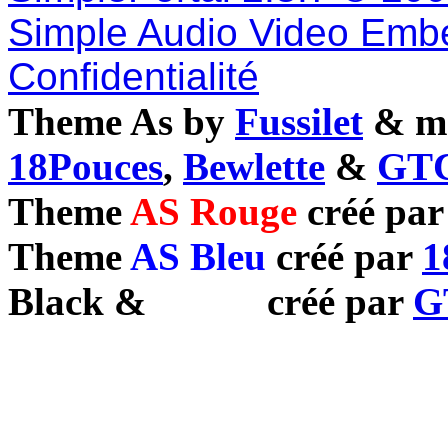
Simple Audio Video Emb
Confidentialité
Theme As by
Fussilet
& mo
18Pouces
,
Bewlette
&
GTC
Theme
AS Rouge
créé pa
Theme
AS Bleu
créé par
1
Black
&
White
créé par
G