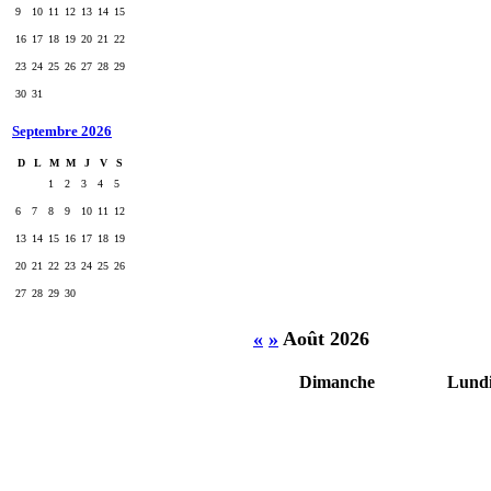
9
10
11
12
13
14
15
16
17
18
19
20
21
22
23
24
25
26
27
28
29
30
31
Septembre 2026
D
L
M
M
J
V
S
1
2
3
4
5
6
7
8
9
10
11
12
13
14
15
16
17
18
19
20
21
22
23
24
25
26
27
28
29
30
«
»
Août 2026
Dimanche
Lund