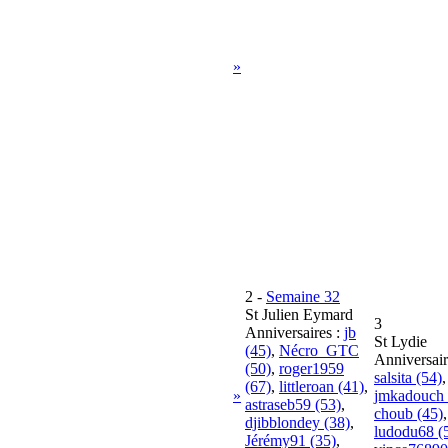
»
2
-
Semaine 32
St Julien Eymard
3
Anniversaires :
jb
St Lydie
(45)
,
Nécro_GTC
Anniversair
(50)
,
roger1959
salsita (54)
,
(67)
,
littleroan (41)
,
»
jmkadouch 
astraseb59 (53)
,
choub (45)
,
djibblondey (38)
,
ludodu68 (
Jérémy91 (35)
,