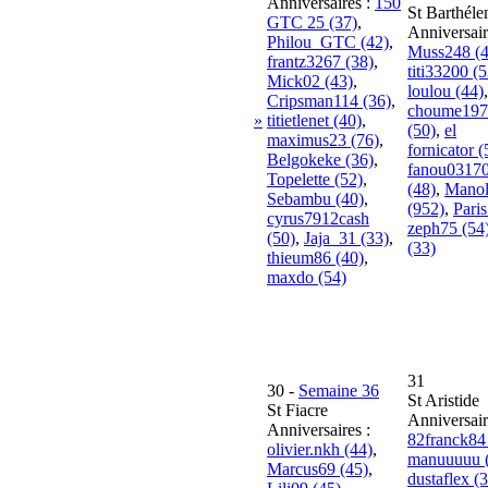
Anniversaires :
150
St Barthél
GTC 25 (37)
,
Anniversair
Philou_GTC (42)
,
Muss248 (4
frantz3267 (38)
,
titi33200 (5
Mick02 (43)
,
loulou (44)
,
Cripsman114 (36)
,
choume197
»
titietlenet (40)
,
(50)
,
el
maximus23 (76)
,
fornicator (
Belgokeke (36)
,
fanou0317
Topelette (52)
,
(48)
,
Mano
Sebambu (40)
,
(952)
,
Paris
cyrus7912cash
zeph75 (54
(50)
,
Jaja_31 (33)
,
(33)
thieum86 (40)
,
maxdo (54)
31
30
-
Semaine 36
St Aristide
St Fiacre
Anniversair
Anniversaires :
82franck84
olivier.nkh (44)
,
manuuuuu 
Marcus69 (45)
,
dustaflex (