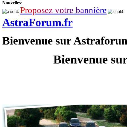
Nouvelles
:
P
r
o
p
o
s
e
z
v
o
t
r
e
b
a
n
n
i
è
r
e
AstraForum.fr
Bienvenue sur Astraforu
Bienvenue sur