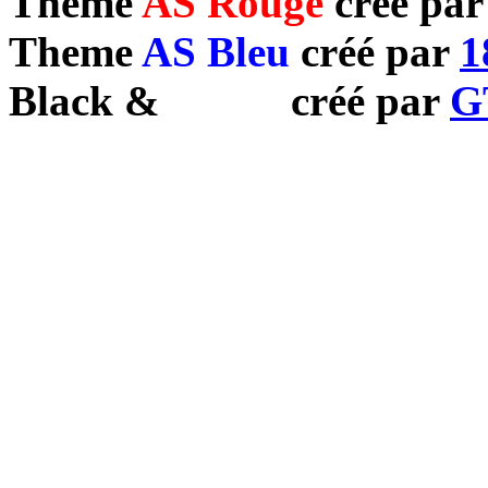
Theme
AS Rouge
créé pa
Theme
AS Bleu
créé par
1
Black
&
White
créé par
G