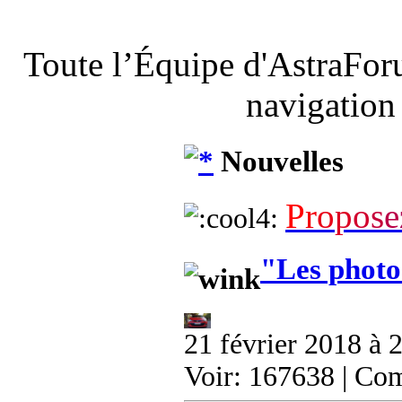
Toute l’Équipe d'AstraFor
navigation
Nouvelles
P
r
o
p
o
s
e
"Les photo
21 février 2018 à 
Voir: 167638 | Co