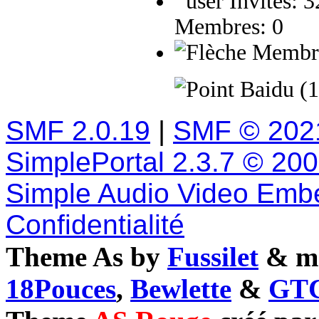
Invités: 
Membres: 0
Membres
Baidu (1
SMF 2.0.19
|
SMF © 202
SimplePortal 2.3.7 © 20
Simple Audio Video Emb
Confidentialité
Theme As by
Fussilet
& mo
18Pouces
,
Bewlette
&
GTC