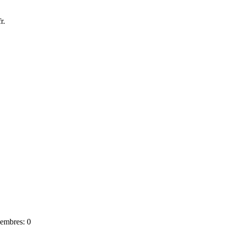
r.
mbres: 0