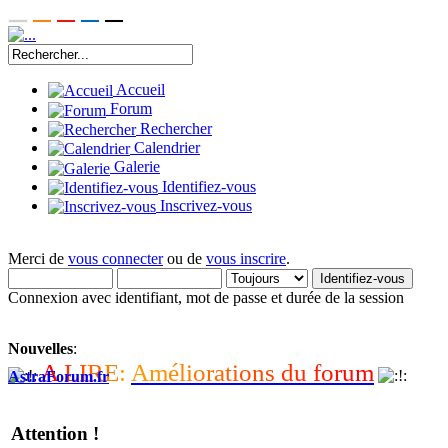
Accueil
Forum
Rechercher
Calendrier
Galerie
Identifiez-vous
Inscrivez-vous
Merci de
vous connecter
ou de
vous inscrire
.
Connexion avec identifiant, mot de passe et durée de la session
Nouvelles
:
A
L
I
R
E
:
A
m
é
l
i
o
r
a
t
i
o
n
s
d
u
f
o
r
u
m
AstraForum.fr
Attention !