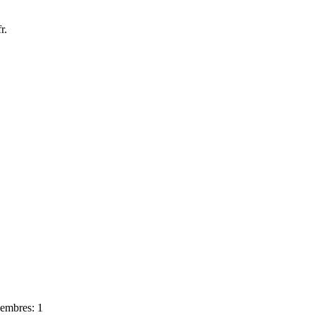
r.
mbres: 1