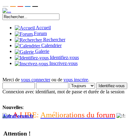
Accueil
Forum
Rechercher
Calendrier
Galerie
Identifiez-vous
Inscrivez-vous
Merci de
vous connecter
ou de
vous inscrire
.
Connexion avec identifiant, mot de passe et durée de la session
Nouvelles
:
A
L
I
R
E
:
A
m
é
l
i
o
r
a
t
i
o
n
s
d
u
f
o
r
u
m
AstraForum.fr
Attention !