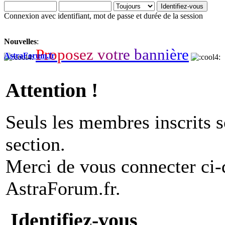
Connexion avec identifiant, mot de passe et durée de la session
Nouvelles
:
P
r
o
p
o
s
e
z
v
o
t
r
e
b
a
n
n
i
è
r
e
AstraForum.fr
Attention !
Seuls les membres inscrits s
section.
Merci de vous connecter ci
AstraForum.fr.
Identifiez-vous