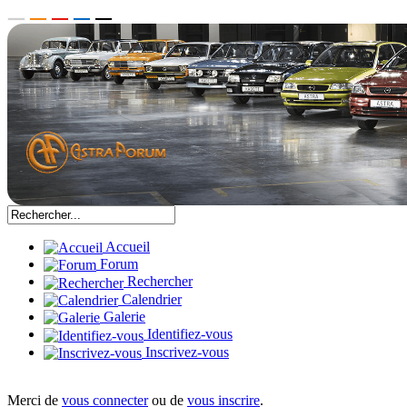
Accueil
Forum
Rechercher
Calendrier
Galerie
Identifiez-vous
Inscrivez-vous
Merci de
vous connecter
ou de
vous inscrire
.