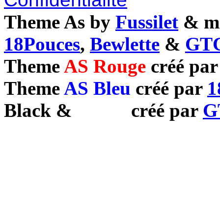
Theme As by
Fussilet
& mo
18Pouces
,
Bewlette
&
GTC
Theme
AS Rouge
créé pa
Theme
AS Bleu
créé par
1
Black
&
White
créé par
G