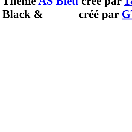
Theme
AS Bleu
créé par
1
Black
&
White
créé par
G