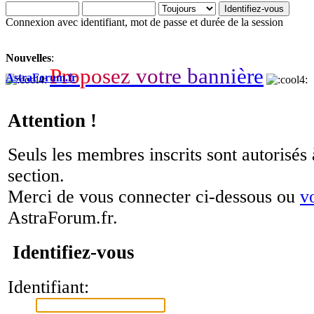
Connexion avec identifiant, mot de passe et durée de la session
Nouvelles
:
P
r
o
p
o
s
e
z
v
o
t
r
e
b
a
n
n
i
è
r
e
AstraForum.fr
Attention !
Seuls les membres inscrits sont autorisés 
section.
Merci de vous connecter ci-dessous ou
v
AstraForum.fr.
Identifiez-vous
Identifiant: