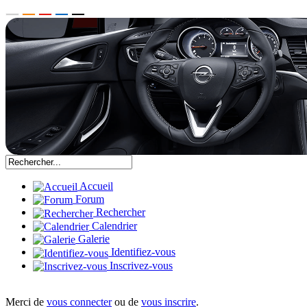
Accueil
Forum
Rechercher
Calendrier
Galerie
Identifiez-vous
Inscrivez-vous
Merci de
vous connecter
ou de
vous inscrire
.