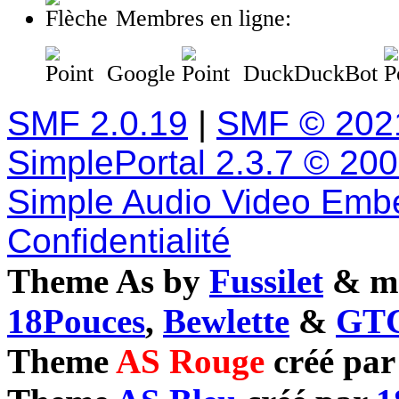
Membres en ligne:
Google
DuckDuckBot
SMF 2.0.19
|
SMF © 202
SimplePortal 2.3.7 © 20
Simple Audio Video Emb
Confidentialité
Theme As by
Fussilet
& mo
18Pouces
,
Bewlette
&
GTC
Theme
AS Rouge
créé pa