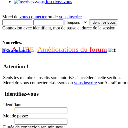
Inscrivez-vous
Merci de
vous connecter
ou de
vous inscrire
.
Connexion avec identifiant, mot de passe et durée de la session
Nouvelles
:
A
L
I
R
E
:
A
m
é
l
i
o
r
a
t
i
o
n
s
d
u
f
o
r
u
m
AstraForum.fr
Attention !
Seuls les membres inscrits sont autorisés à accéder à cette section.
Merci de vous connecter ci-dessous ou
vous inscrire
sur AstraForum.f
Identifiez-vous
Identifiant:
Mot de passe:
Durée de connexion (en minutes) :