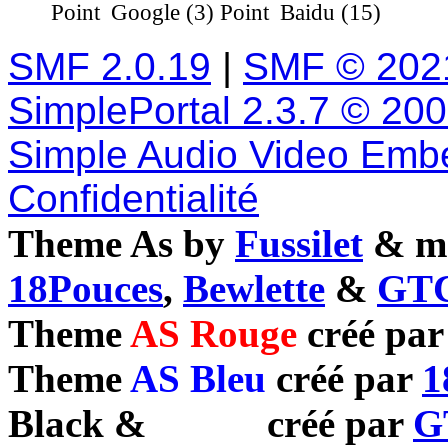
Google (3)
Baidu (15)
SMF 2.0.19
|
SMF © 202
SimplePortal 2.3.7 © 20
Simple Audio Video Emb
Confidentialité
Theme As by
Fussilet
& mo
18Pouces
,
Bewlette
&
GTC
Theme
AS Rouge
créé pa
Theme
AS Bleu
créé par
1
Black
&
White
créé par
G