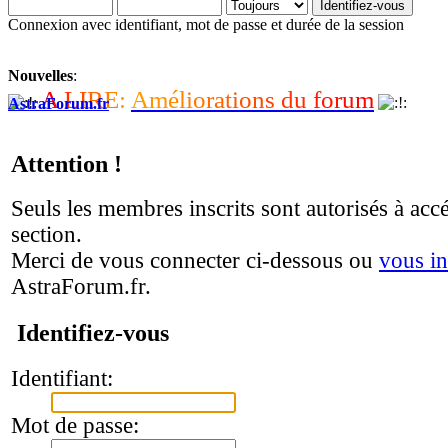
Connexion avec identifiant, mot de passe et durée de la session
Nouvelles
:
A
L
I
R
E
:
A
m
é
l
i
o
r
a
t
i
o
n
s
d
u
f
o
r
u
m
AstraForum.fr
Attention !
Seuls les membres inscrits sont autorisés à accé
section.
Merci de vous connecter ci-dessous ou
vous in
AstraForum.fr.
Identifiez-vous
Identifiant:
Mot de passe: