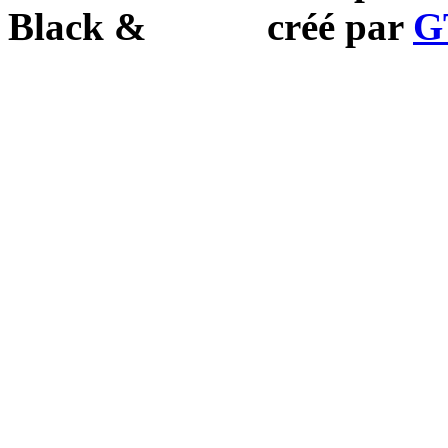
Black
&
White
créé par
G