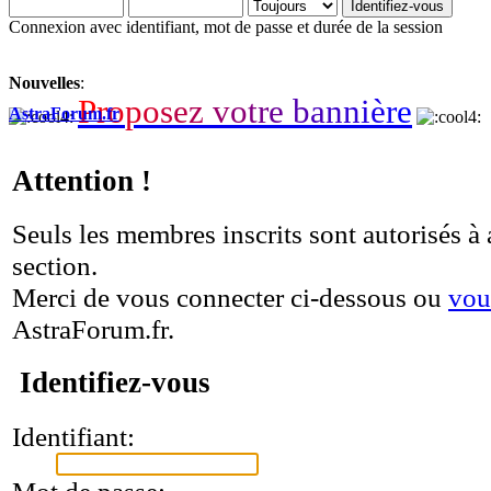
Connexion avec identifiant, mot de passe et durée de la session
Nouvelles
:
P
r
o
p
o
s
e
z
v
o
t
r
e
b
a
n
n
i
è
r
e
AstraForum.fr
Attention !
Seuls les membres inscrits sont autorisés à 
section.
Merci de vous connecter ci-dessous ou
vou
AstraForum.fr.
Identifiez-vous
Identifiant:
Mot de passe: