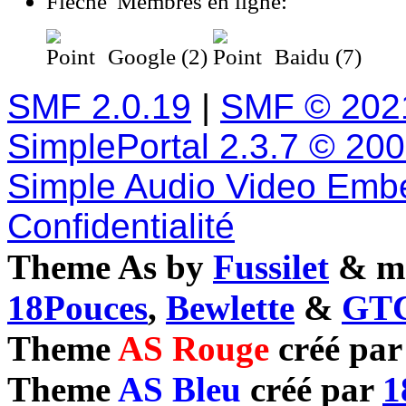
Membres en ligne:
Google (2)
Baidu (7)
SMF 2.0.19
|
SMF © 202
SimplePortal 2.3.7 © 20
Simple Audio Video Emb
Confidentialité
Theme As by
Fussilet
& mo
18Pouces
,
Bewlette
&
GTC
Theme
AS Rouge
créé pa
Theme
AS Bleu
créé par
1