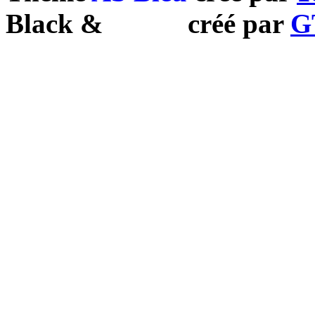
Black
&
White
créé par
G