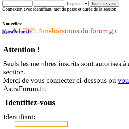
Connexion avec identifiant, mot de passe et durée de la session
Nouvelles
:
A
L
I
R
E
:
A
m
é
l
i
o
r
a
t
i
o
n
s
d
u
f
o
r
u
m
AstraForum.fr
Attention !
Seuls les membres inscrits sont autorisés à 
section.
Merci de vous connecter ci-dessous ou
vou
AstraForum.fr.
Identifiez-vous
Identifiant: