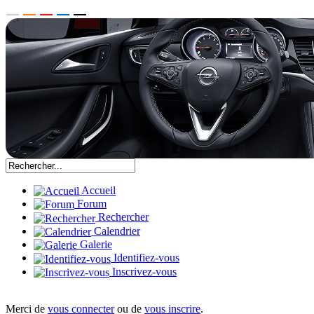
Accueil
Forum
Rechercher
Calendrier
Galerie
Identifiez-vous
Inscrivez-vous
Merci de
vous connecter
ou de
vous inscrire
.