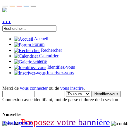
Accueil
Forum
Rechercher
Calendrier
Galerie
Identifiez-vous
Inscrivez-vous
Merci de
vous connecter
ou de
vous inscrire
.
Connexion avec identifiant, mot de passe et durée de la session
Nouvelles
:
P
r
o
p
o
s
e
z
v
o
t
r
e
b
a
n
n
i
è
r
e
AstraForum.fr