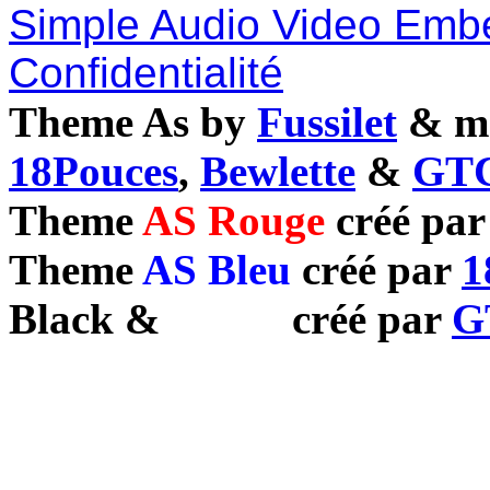
Simple Audio Video Emb
Confidentialité
Theme As by
Fussilet
& mo
18Pouces
,
Bewlette
&
GTC
Theme
AS Rouge
créé pa
Theme
AS Bleu
créé par
1
Black
&
White
créé par
G