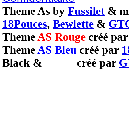
Theme As by
Fussilet
& mo
18Pouces
,
Bewlette
&
GTC
Theme
AS Rouge
créé pa
Theme
AS Bleu
créé par
1
Black
&
White
créé par
G