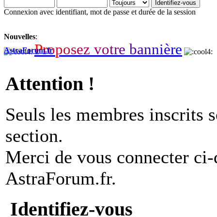
Connexion avec identifiant, mot de passe et durée de la session
Nouvelles
:
P
r
o
p
o
s
e
z
v
o
t
r
e
b
a
n
n
i
è
r
e
AstraForum.fr
Attention !
Seuls les membres inscrits s
section.
Merci de vous connecter ci
AstraForum.fr.
Identifiez-vous